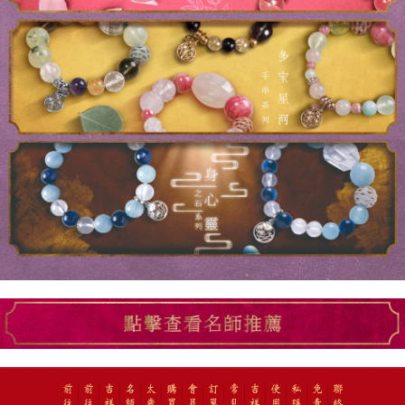
前
前
吉
名
太
購
會
訂
常
吉
使
私
免
聯
往
往
祥
師
歲
買
員
單
見
祥
用
隱
責
絡