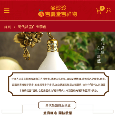
0
首頁
萬代昌盛白玉葫蘆