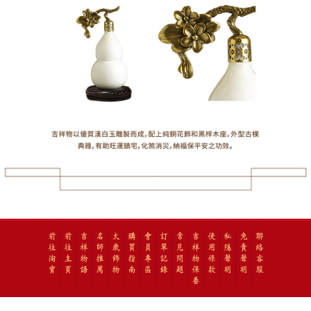
前
前
吉
名
太
購
會
訂
常
吉
使
私
免
聯
往
往
祥
師
歲
買
員
單
見
祥
用
隱
責
絡
淘
主
物
推
飾
指
專
記
問
物
條
聲
聲
客
寶
頁
語
薦
物
南
區
錄
題
保
款
明
明
服
養