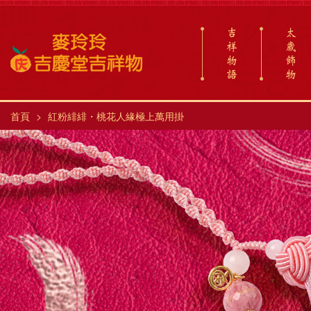
吉
太
祥
歲
物
飾
語
物
首頁
紅粉緋緋・桃花人緣極上萬用掛