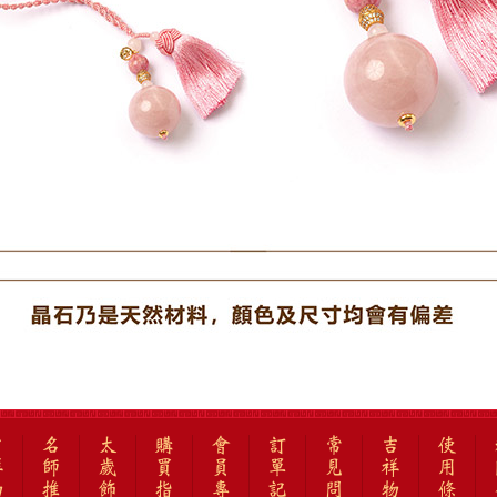
吉
名
太
購
會
訂
常
吉
使
祥
師
歲
買
員
單
見
祥
用
物
推
飾
指
專
記
問
物
條