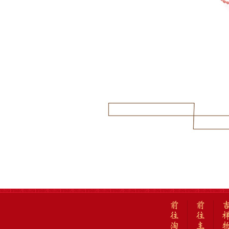
前
前
往
往
淘
主