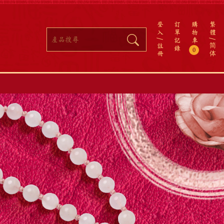
登
訂
購
繁
入
單
物
體
記
車
註
简
錄
0
冊
体