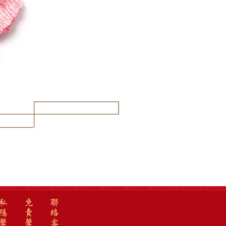
私
免
聯
隱
責
絡
聲
聲
客