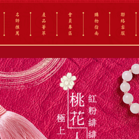
名
產
會
購
聯
師
品
員
物
絡
推
薈
專
指
客
薦
萃
區
南
服