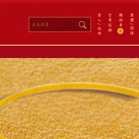
登
訂
購
繁
入
單
物
體
記
車
註
简
錄
0
冊
体