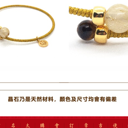
吉
名
太
購
會
訂
常
吉
使