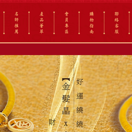
名
產
會
購
聯
師
品
員
物
絡
推
薈
專
指
客
薦
萃
區
南
服