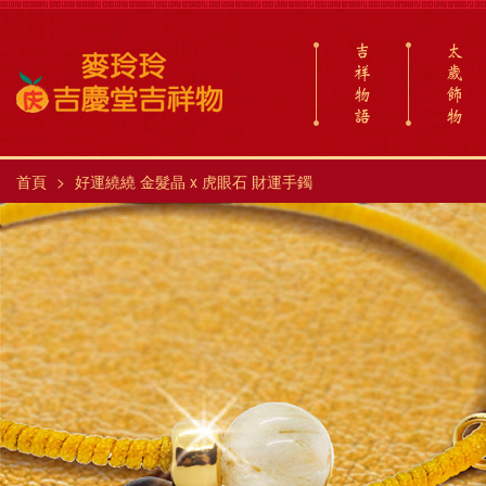
吉
太
祥
歲
物
飾
語
物
首頁
好運繞繞 金髮晶 x 虎眼石 財運手鐲