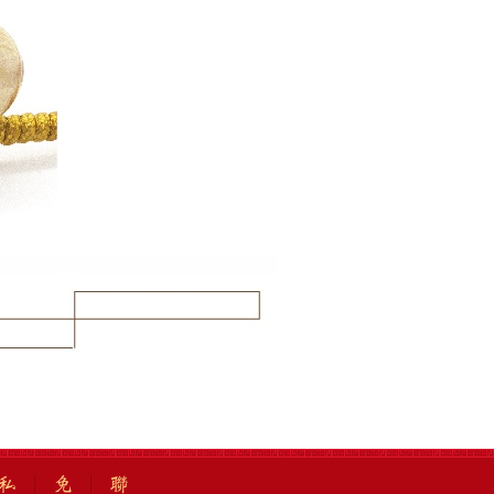
私
免
聯