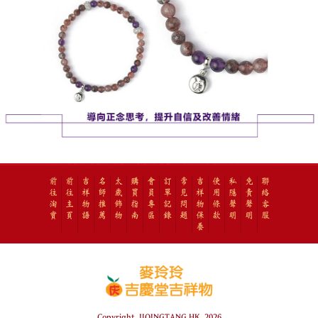
前
前
吉
名
太
購
會
訂
常
吉
使
私
免
聯
往
往
祥
師
歲
買
員
單
見
祥
用
隱
責
絡
淘
主
物
推
飾
指
專
記
問
物
條
聲
聲
客
寶
頁
語
薦
物
南
區
錄
題
保
款
明
明
服
養
Copyright JIQINGTANG.HK 2026