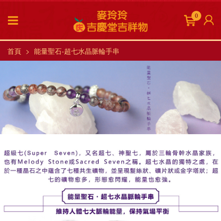
0
首頁
能量聖石-超七水晶脈輪手串