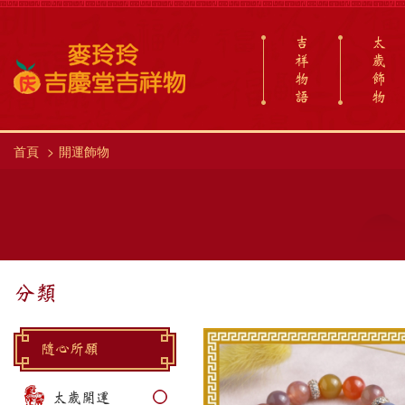
吉
太
祥
歲
物
飾
語
物
首頁
開運飾物
分類
隨心所願
太歲開運