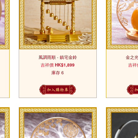
風調雨順 - 鎮宅金鈴
金之
吉祥價
HK$1,899
吉祥
庫存 6
加入購物車