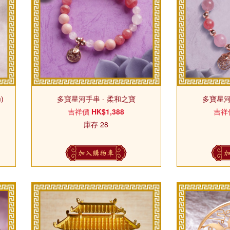
)
多寶星河手串 - 柔和之寶
多寶星河
吉祥價
HK$1,388
吉祥
庫存 28
加入購物車