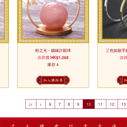
粉之光・姻緣許願球
三色如願手
吉祥價
HK$1,268
吉
庫存 4
加入購物車
|<
<
6
7
8
9
10
11
12
13
吉
名
太
購
會
訂
常
吉
使