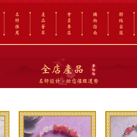
名
產
會
購
聯
師
品
員
物
絡
推
薈
專
指
客
薦
萃
區
南
服
全店產品
名師設計，助您催旺運勢