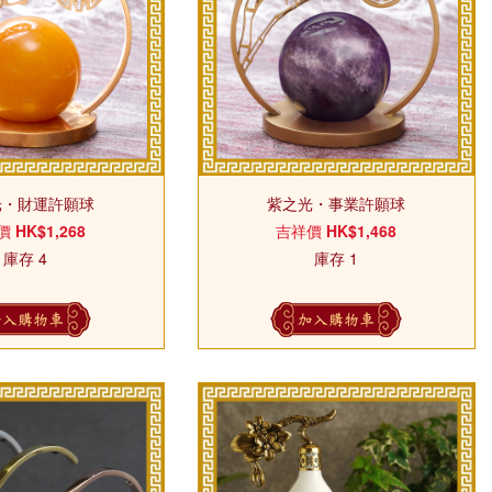
光・財運許願球
紫之光・事業許願球
價
HK$1,268
吉祥價
HK$1,468
庫存 4
庫存 1
加入購物車
加入購物車