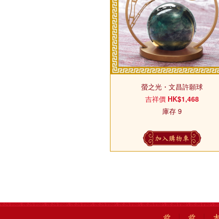
螢之光・文昌許願球
吉祥價
HK$1,468
庫存 9
加入購物車
前
前