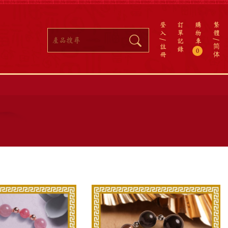
登
訂
購
繁
入
單
物
體
記
車
註
简
錄
0
冊
体