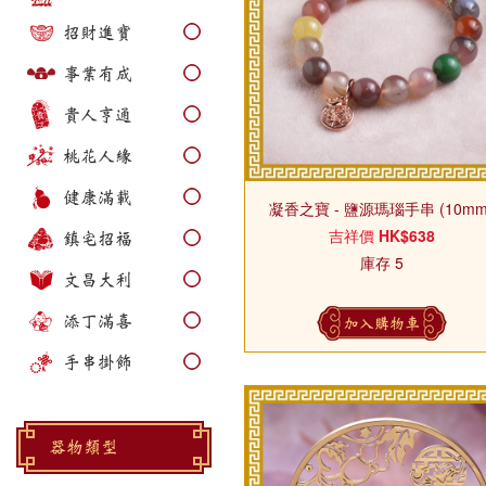
招財進寶
事業有成
貴人亨通
桃花人緣
健康滿載
凝香之寶 - 鹽源瑪瑙手串 (10mm
吉祥價
HK$638
鎮宅招福
庫存 5
文昌大利
添丁滿喜
加入購物車
手串掛飾
器物類型