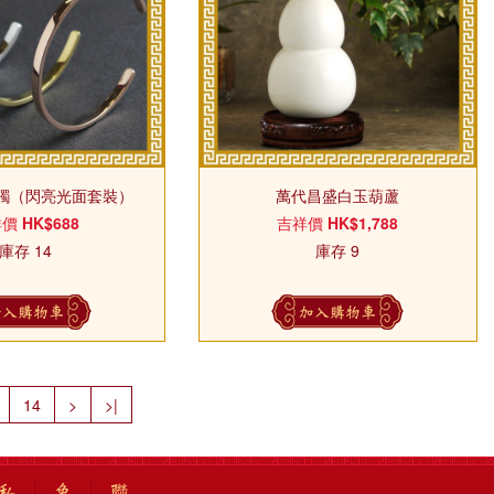
鐲（閃亮光面套裝）
萬代昌盛白玉葫蘆
祥價
HK$688
吉祥價
HK$1,788
庫存 14
庫存 9
加入購物車
加入購物車
14
>
>|
私
免
聯