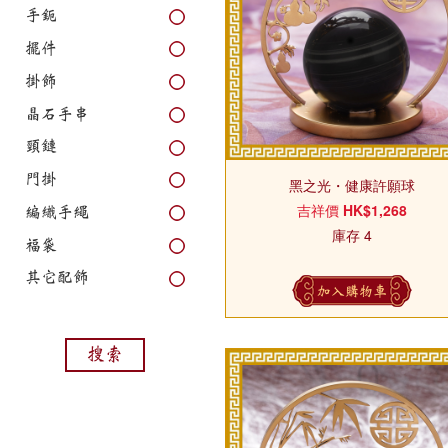
手鈪
擺件
掛飾
晶石手串
頸鏈
門掛
黑之光・健康許願球
吉祥價
HK$1,268
編織手繩
庫存 4
福袋
其它配飾
加入購物車
搜索