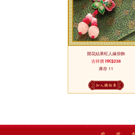
開花結果旺人緣掛飾
吉祥價
HK$238
庫存 11
加入購物車
前
前