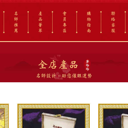
名
產
會
購
聯
師
品
員
物
絡
推
薈
專
指
客
薦
萃
區
南
服
全店產品
名師設計，助您催旺運勢