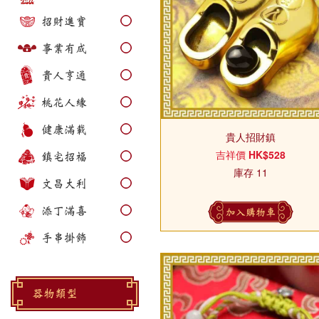
招財進寶
事業有成
貴人亨通
桃花人緣
健康滿載
貴人招財鎮
吉祥價
HK$528
鎮宅招福
庫存 11
文昌大利
添丁滿喜
加入購物車
手串掛飾
器物類型