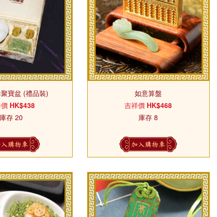
聚寶盆 (禮品裝)
如意算盤
祥價
HK$438
吉祥價
HK$468
庫存 20
庫存 8
加入購物車
加入購物車