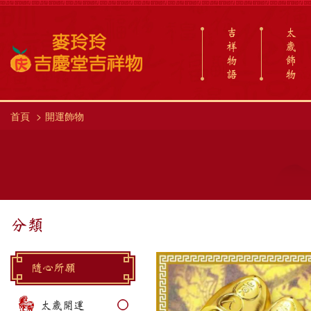
吉
太
祥
歲
物
飾
語
物
首頁
開運飾物
分類
隨心所願
太歲開運