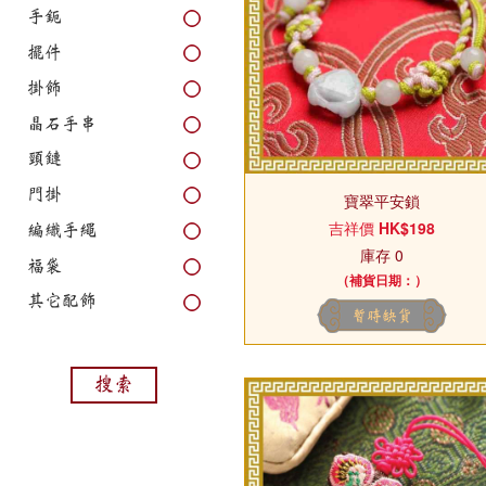
手鈪
擺件
掛飾
晶石手串
頸鏈
門掛
寶翠平安鎖
吉祥價
HK$198
編織手繩
庫存 0
福袋
（補貨日期：）
其它配飾
暫時缺貨
搜索