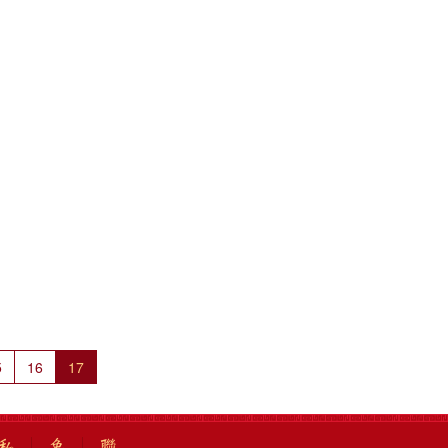
5
16
17
私
免
聯