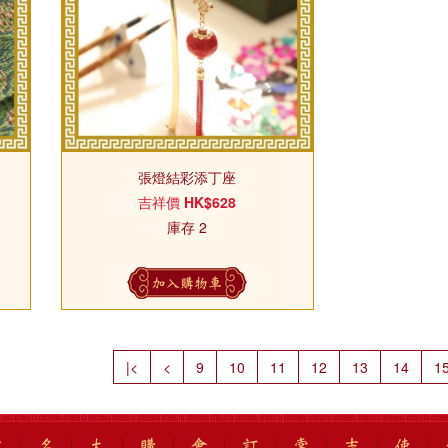
張燈結彩添丁座
吉祥價
HK$628
庫存 2
加入購物車
|<
<
9
10
11
12
13
14
1
吉
名
太
購
會
訂
常
吉
使