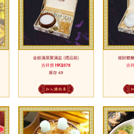
金銀滿屋聚滿盆 (禮品裝)
催財貔貅
吉祥價
HK$578
吉
庫存 49
加入購物車