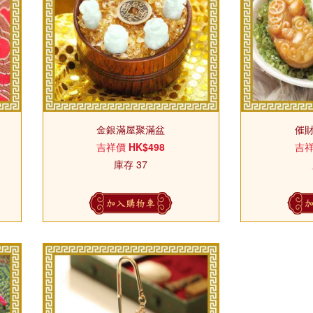
金銀滿屋聚滿盆
催
吉祥價
HK$498
吉
庫存 37
加入購物車