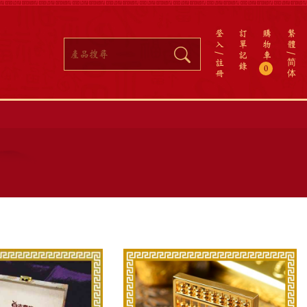
登
訂
購
繁
入
單
物
體
記
車
註
简
錄
0
冊
体