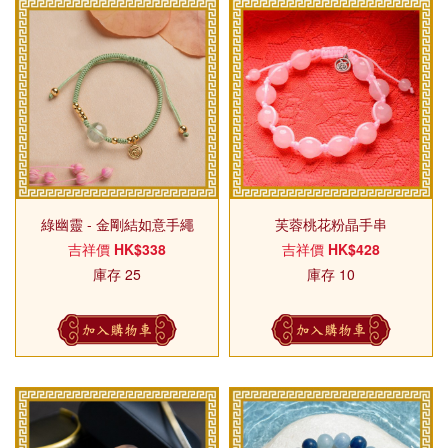
綠幽靈 - 金剛結如意手繩
芙蓉桃花粉晶手串
吉祥價
HK$338
吉祥價
HK$428
庫存 25
庫存 10
加入購物車
加入購物車