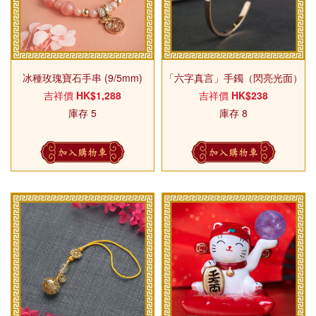
冰種玫瑰寶石手串 (9/5mm)
「六字真言」手鐲（閃亮光面）
吉祥價
HK$1,288
吉祥價
HK$238
庫存 5
庫存 8
加入購物車
加入購物車