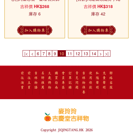
吉祥價
HK$268
吉祥價
HK$318
庫存 6
庫存 42
加入購物車
加入購物車
|<
<
6
7
8
9
10
11
12
13
14
>
>|
前
前
吉
名
太
購
會
訂
常
吉
使
私
免
聯
往
往
祥
師
歲
買
員
單
見
祥
用
隱
責
絡
淘
主
物
推
飾
指
專
記
問
物
條
聲
聲
客
寶
頁
語
薦
物
南
區
錄
題
保
款
明
明
服
養
Copyright JIQINGTANG.HK 2026