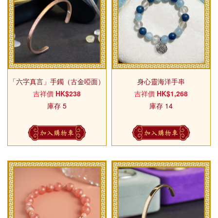
「六字真言」手鐲（古金啞面）
身心靈海洋手串
吉祥價
HK$238
吉祥價
HK$1,268
庫存 5
庫存 14
加入購物車
加入購物車