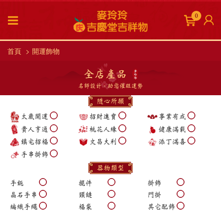
0
首頁
開運飾物
全店產品
名師設計，助您催旺運勢
隨心所願
太歲開運
招財進寶
事業有成
貴人亨通
桃花人緣
健康滿載
鎮宅招福
文昌大利
添丁滿喜
手串掛飾
器物類型
手鈪
擺件
掛飾
晶石手串
頸鏈
門掛
編織手繩
福袋
其它配飾