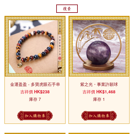
搜索
金運盈盈 - 多寶虎眼石手串
紫之光・事業許願球
吉祥價
HK$238
吉祥價
HK$1,468
庫存 7
庫存 1
加入購物車
加入購物車