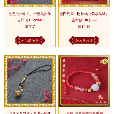
七色閃金彩玄 - 金髮晶掛飾
開門見喜 - 財神貓（紫水晶球）
吉祥價
HK$268
吉祥價
HK$699
庫存 7
庫存 10
加入購物車
加入購物車
七色閃金彩玄 - 金曜石掛飾
[百解]鴻運當頭隨身手繩