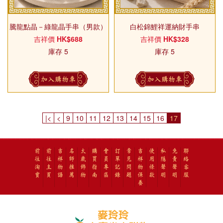
騰龍點晶－綠龍晶手串（男款）
白松錦鯉祥運納財手串
吉祥價
HK$688
吉祥價
HK$328
庫存 5
庫存 5
加入購物車
加入購物車
|<
<
9
10
11
12
13
14
15
16
17
前
前
吉
名
太
購
會
訂
常
吉
使
私
免
聯
往
往
祥
師
歲
買
員
單
見
祥
用
隱
責
絡
淘
主
物
推
飾
指
專
記
問
物
條
聲
聲
客
寶
頁
語
薦
物
南
區
錄
題
保
款
明
明
服
養