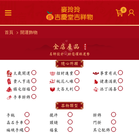
0
首頁
開運飾物
全店產品
名師設計，助您催旺運勢
隨心所願
太歲開運
招財進寶
事業有成
貴人亨通
桃花人緣
健康滿載
鎮宅招福
文昌大利
添丁滿喜
手串掛飾
器物類型
手鈪
擺件
掛飾
晶石手串
頸鏈
門掛
編織手繩
福袋
其它配飾