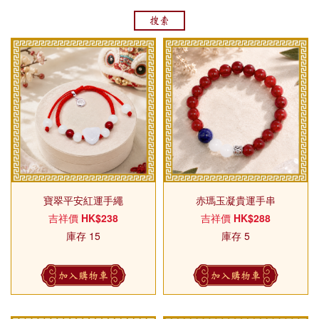
搜索
寶翠平安紅運手繩
赤瑪玉凝貴運手串
吉祥價
HK$238
吉祥價
HK$288
庫存 15
庫存 5
加入購物車
加入購物車