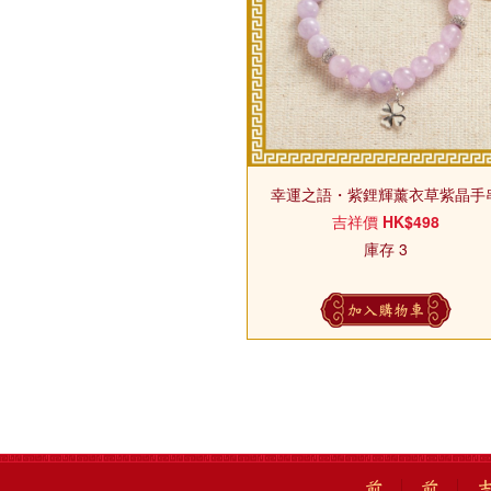
幸運之語・紫鋰輝薰衣草紫晶手
吉祥價
HK$498
庫存 3
加入購物車
前
前