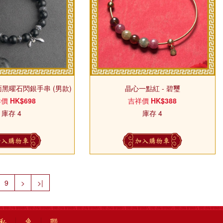
黑曜石閃銀手串 (男款)
晶心一點紅 - 碧璽
祥價
HK$698
吉祥價
HK$388
庫存 4
庫存 4
加入購物車
加入購物車
9
>
>|
私
免
聯