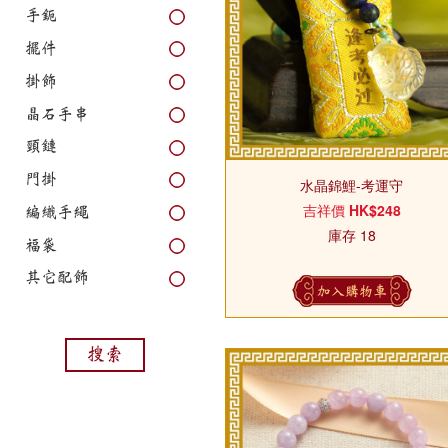
手鈪
擺件
掛飾
晶石手串
頸鏈
門掛
水晶錦鯉-考運守
吉祥價
HK$248
編織手繩
庫存 18
福袋
其它配飾
加入購物車
搜索