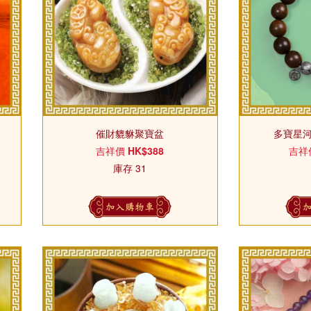
催財貔貅聚寶盆
多寶星河
吉祥價
HK$388
吉祥
庫存 31
加入購物車