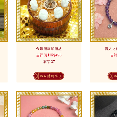
金銀滿屋聚滿盆
貴人之寶
吉祥價
HK$498
吉
庫存 37
加入購物車