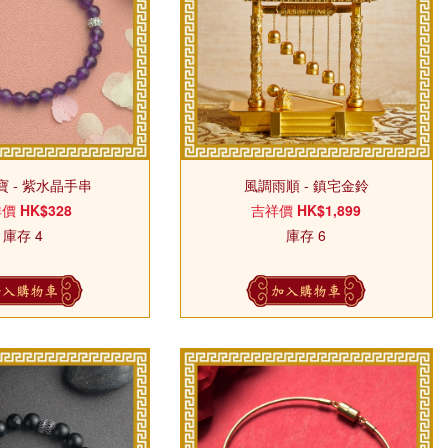
 - 紫水晶手串
風調雨順 - 鎮宅金鈴
祥價
HK$328
吉祥價
HK$1,899
庫存 4
庫存 6
加入購物車
加入購物車