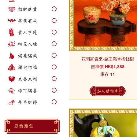
招財進寶
事業有成
貴人亨通
桃花人緣
健康滿載
花開富貴來‧金玉滿堂搖錢樹
吉祥價
HK$1,388
鎮宅招福
庫存 11
文昌大利
添丁滿喜
加入購物車
手串掛飾
器物類型