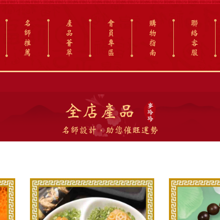
名
產
會
購
聯
師
品
員
物
絡
推
薈
專
指
客
薦
萃
區
南
服
全店產品
名師設計，助您催旺運勢