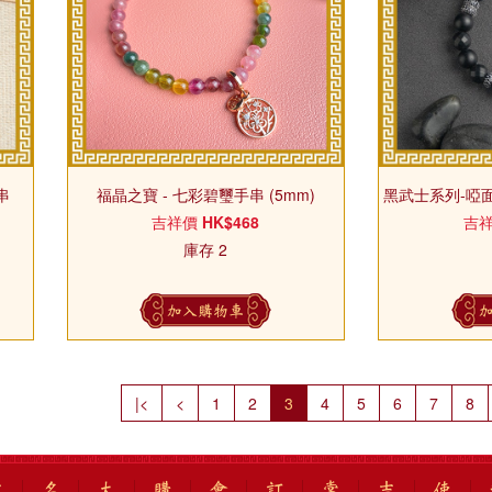
串
福晶之寶 - 七彩碧璽手串 (5mm)
黑武士系列-啞面
吉祥價
HK$468
吉
庫存 2
加入購物車
|<
<
1
2
3
4
5
6
7
8
吉
名
太
購
會
訂
常
吉
使