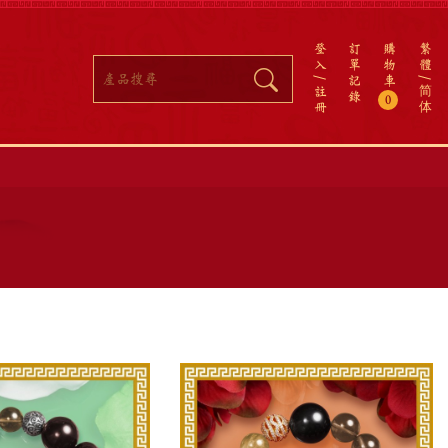
登
訂
購
繁
入
單
物
體
記
車
註
简
錄
0
冊
体