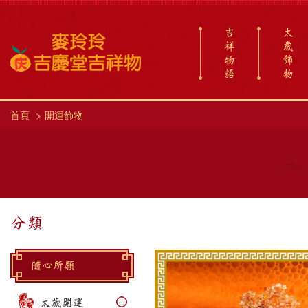
吉
太
祥
歲
物
飾
語
物
首頁
開運飾物
分類
隨心所願
太歲開運