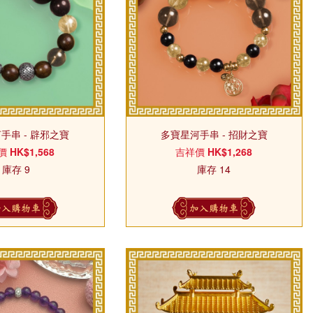
手串 - 辟邪之寶
多寶星河手串 - 招財之寶
價
HK$1,568
吉祥價
HK$1,268
庫存 9
庫存 14
加入購物車
加入購物車