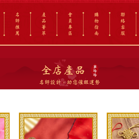
名
產
會
購
聯
師
品
員
物
絡
推
薈
專
指
客
薦
萃
區
南
服
全店產品
名師設計，助您催旺運勢