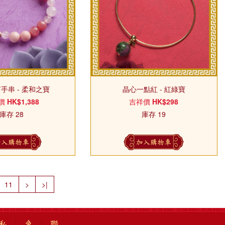
手串 - 柔和之寶
晶心一點紅 - 紅綠寶
價
HK$1,388
吉祥價
HK$298
庫存 28
庫存 19
加入購物車
加入購物車
11
>
>|
私
免
聯