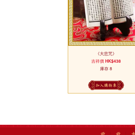
《大悲咒》
吉祥價
HK$438
庫存 8
加入購物車
前
前