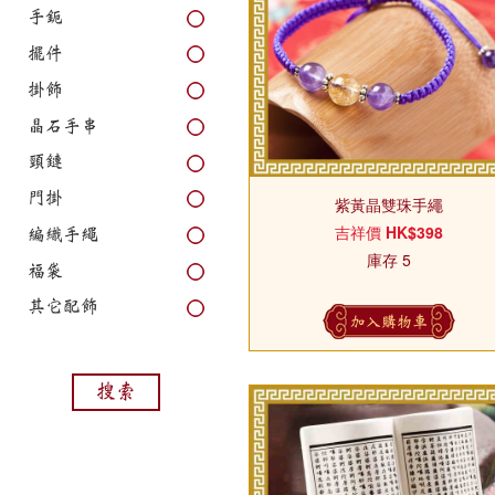
手鈪
擺件
掛飾
晶石手串
頸鏈
門掛
紫黃晶雙珠手繩
吉祥價
HK$398
編織手繩
庫存 5
福袋
其它配飾
加入購物車
搜索