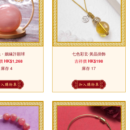
光・姻緣許願球
七色彩玄‧黃晶掛飾
價
HK$1,268
吉祥價
HK$198
庫存 4
庫存 17
加入購物車
加入購物車