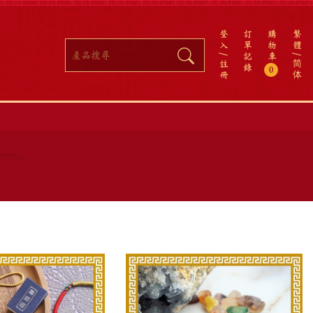
登
訂
購
繁
入
單
物
體
記
車
註
简
錄
0
冊
体