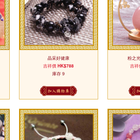
晶采好健康
粉之
吉祥價
HK$788
吉祥
庫存 9
加入購物車