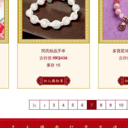
閃亮粉晶手串
多寶星河
吉祥價
HK$438
吉祥
庫存 15
加入購物車
|<
<
3
4
5
6
7
8
9
10
吉
名
太
購
會
訂
常
吉
使