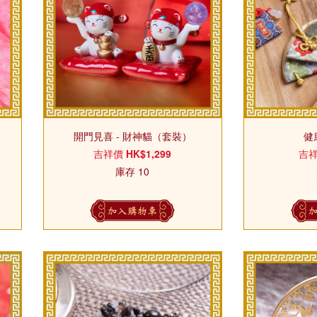
開門見喜 - 財神貓（套裝）
健
吉祥價
HK$1,299
吉
庫存 10
加入購物車