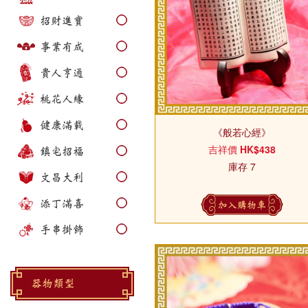
招財進寶
事業有成
貴人亨通
桃花人緣
健康滿載
《般若心經》
吉祥價
HK$438
鎮宅招福
庫存 7
文昌大利
添丁滿喜
加入購物車
手串掛飾
器物類型