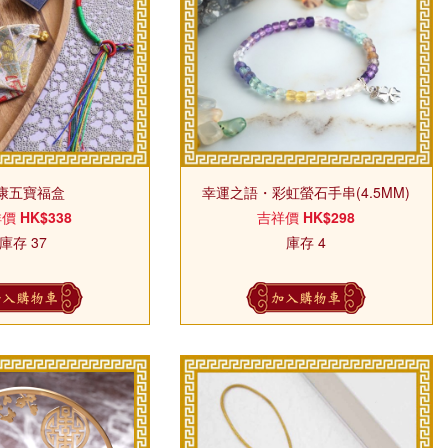
康五寶福盒
幸運之語・彩虹螢石手串(4.5MM)
祥價
HK$338
吉祥價
HK$298
庫存 37
庫存 4
加入購物車
加入購物車