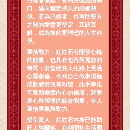
目標者佩戴，有利突破感情關
口，邁向穩定持久的婚姻關
係。若為已婚者，也有助雙方
之間的愛意更堅定，互諒互
解，成為彼此更理想的人生伴
侶。
重拾動力：紅紋石有開發心輪
的能量，也具有包容與寬恕的
特質；若曾經在人生路上受過
心靈創傷，令到自己做事消極
或對感情沒有昐望，此手串也
可幫助療癒內心的傷痛，調整
身心與感情的綜合能量，令人
重拾勇氣與動力。
招引貴人：紅紋石本身已能助
旺人際關係，有利開拓生活圈