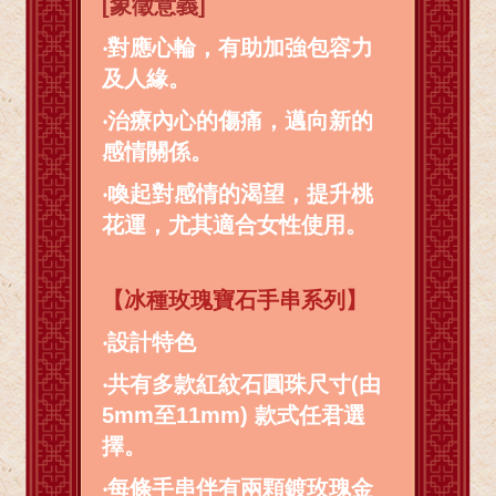
[象徵意義]
‧對應心輪，有助加強包容力
及人緣。
‧治療內心的傷痛，邁向新的
感情關係。
‧喚起對感情的渴望，提升桃
花運，尤其適合女性使用。
【冰種玫瑰寶石手串系列】
‧
設計特色
‧
共有多款紅紋石圓珠尺寸(由
5mm至11mm) 款式任君選
擇。
‧
每條手串伴有兩顆鍍玫瑰金