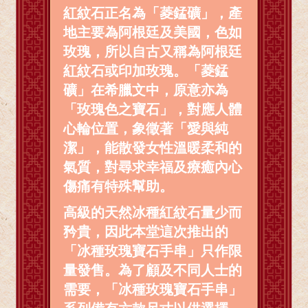
紅紋石正名為「菱錳礦」，產
地主要為阿根廷及美國，色如
玫瑰，所以自古又稱為阿根廷
紅紋石或印加玫瑰。「菱錳
礦」在希臘文中，原意亦為
「玫瑰色之寶石」，對應人體
心輪位置，象徵著「愛與純
潔」，能散發女性溫暖柔和的
氣質，對尋求幸福及療癒內心
傷痛有特殊幫助。
高級的天然冰種紅紋石量少而
矜貴，因此本堂這次推出的
「冰種玫瑰寶石手串」只作限
量發售。為了顧及不同人士的
需要，「冰種玫瑰寶石手串」