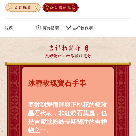
立即購買
加入購物車
服務
購買指南
吉祥物保養
吉祥物簡介
大師設計，助您催旺運勢
冰種玫瑰寶石手串
要數到愛情運與正桃花的極玫
晶石代表，非紅紋石莫屬，也
是吉慶堂粉絲長期關注的吉祥
物之一。