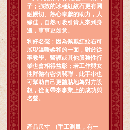
子；強效的冰種紅紋石更有圓
融親切、熱心奉獻的助力，人
緣佳，自然可吸引貴人來到身
邊，事事更如意。
利好名聲：因為佩戴紅紋石可
展現溫暖柔和的一面，對於從
事教學、醫護或其他服務性行
業也會相得益彰；若工作與女
性群體有密切關聯，此手串也
可幫助自己更體貼地為對方設
想，從而帶來事業上的成功與
名聲。
產品尺寸 (手工測量，有一