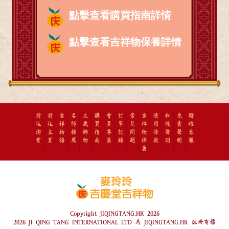
點擊查看購買指南詳情
點擊查看吉祥物保養詳情
前
前
吉
名
太
購
會
訂
常
吉
使
私
免
聯
往
往
祥
師
歲
買
員
單
見
祥
用
隱
責
絡
淘
主
物
推
飾
指
專
記
問
物
條
聲
聲
客
寶
頁
語
薦
物
南
區
錄
題
保
款
明
明
服
養
Copyright JIQINGTANG.HK 2026
2026 JI QING TANG INTERNATIONAL LTD 為 JIQINGTANG.HK 註冊商標