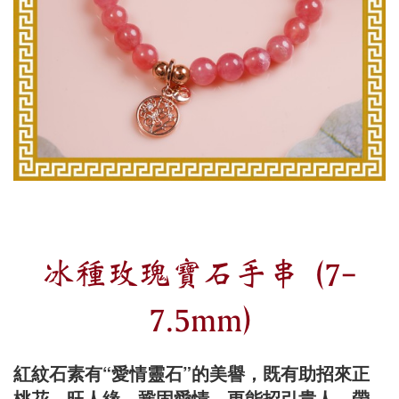
冰種玫瑰寶石手串 (7-
7.5mm)
紅紋石素有“愛情靈石”的美譽，既有助招來正
桃花、旺人緣、鞏固愛情、更能招引貴人，帶