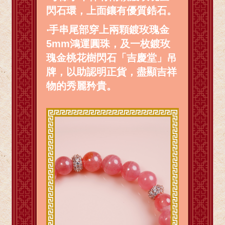
閃石環，上面鑲有優質鋯石。
‧
手串尾部穿上兩顆鍍玫瑰金
5mm鴻運圓珠，及一枚鍍玫
瑰金桃花樹閃石「吉慶堂」吊
牌，以助認明正貨，盡顯吉祥
物的秀麗矜貴。