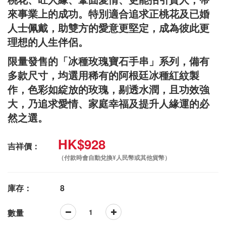
來事業上的成功。特別適合追求正桃花及已婚
人士佩戴，助雙方的愛意更堅定，成為彼此更
理想的人生伴侶。
限量發售的「冰種玫瑰寶石手串」系列，備有
多款尺寸，均選用稀有的阿根廷冰種紅紋製
作，色彩如綻放的玫瑰，剔透水潤，且功效強
大，乃追求愛情、家庭幸福及提升人緣運的必
然之選。
HK$928
吉祥價：
（付款時會自動兌換¥人民幣或其他貨幣）
庫存：
8
數量