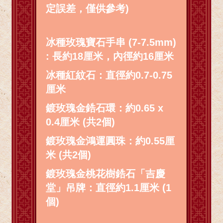
定誤差，僅供參考)
冰種玫瑰寶石手串 (7-7.5mm)
: 長約18厘米，內徑約16厘米
冰種紅紋石：直徑約0.7-0.75
厘米
鍍玫瑰金鋯石環：約0.65 x
0.4厘米 (共2個)
鍍玫瑰金鴻運圓珠：約0.55厘
米 (共2個)
鍍玫瑰金桃花樹鋯石「吉慶
堂」吊牌：直徑約1.1厘米 (1
個)