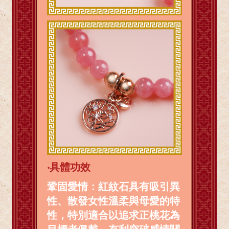
‧
具體功效
鞏固愛情：紅紋石具有吸引異
性、散發女性溫柔與母愛的特
性，特別適合以追求正桃花為