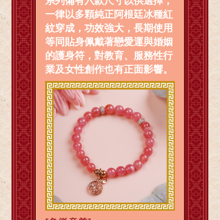
系列備有六款尺寸以供選擇，
一律以多顆純正阿根廷冰種紅
紋穿成，功效強大，長期使用
等同貼身佩戴著戀愛運與婚姻
的護身符，對教育、服務性行
業及女性創作也有正面影響。