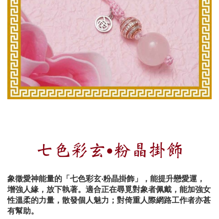
七色彩玄‧粉晶掛飾
象徵愛神能量的「七色彩玄‧粉晶掛飾」，能提升戀愛運，
增強人緣，放下執著。適合正在尋覓對象者佩戴，能加強女
性溫柔的力量，散發個人魅力；對倚重人際網路工作者亦甚
有幫助。