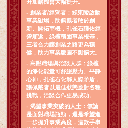
升加薪機會大幅提升。
- 創業者/經營者：綠東陵啟動
事業磁場，助佩戴者敢於創
新、開拓商機，孔雀石護佑經
營順遂，綠檀穩固事業根基，
三者合力讓創業之路更為穩
健，助力事業版圖不斷擴大。
- 高壓職場與洽談人群：綠檀
的淨化能量可舒緩壓力、平靜
心神，孔雀石化解人際矛盾，
讓佩戴者以最佳狀態應對各種
挑戰，洽談合作更易成功。
- 渴望事業突破的人士：無論
是面對職場瓶頸，還是希望進
一步提升事業高度，這款手串