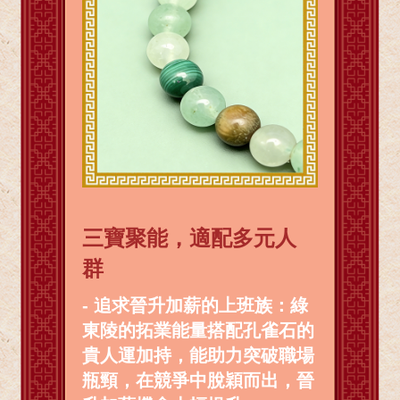
三寶聚能，適配多元人
群
- 追求晉升加薪的上班族：綠
東陵的拓業能量搭配孔雀石的
貴人運加持，能助力突破職場
瓶頸，在競爭中脫穎而出，晉