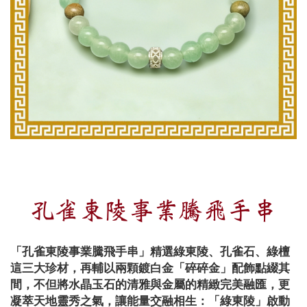
孔雀東陵事業騰飛手串
「孔雀東陵事業騰飛手串」精選綠東陵、孔雀石、綠檀
這三大珍材，再輔以兩顆鍍白金「碎碎金」配飾點綴其
間，不但將水晶玉石的清雅與金屬的精緻完美融匯，更
凝萃天地靈秀之氣，讓能量交融相生：「綠東陵」啟動