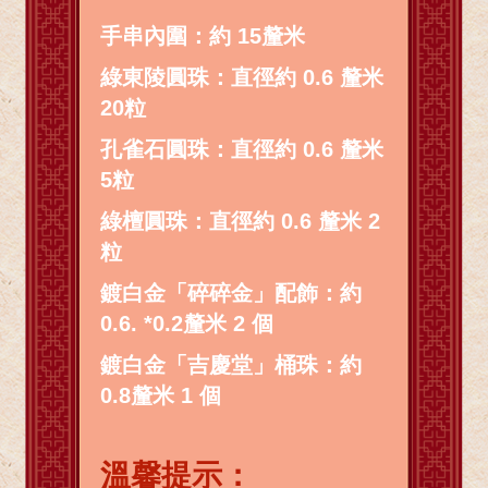
手串內圍：約 15釐米
綠東陵圓珠：直徑約 0.6 釐米
20粒
孔雀石圓珠：直徑約 0.6 釐米
5粒
綠檀圓珠：直徑約 0.6 釐米 2
粒
鍍白金「碎碎金」配飾：約
0.6. *0.2釐米 2 個
鍍白金「吉慶堂」桶珠：約
0.8釐米 1 個
溫馨提示：