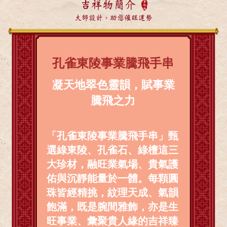
吉祥物簡介
大師設計，助您催旺運勢
孔雀東陵事業騰飛手串
凝天地翠色靈韻，賦事業
騰飛之力
「孔雀東陵事業騰飛手串」甄
選綠東陵、孔雀石、綠檀這三
大珍材，融旺業氣場、貴氣護
佑與沉靜能量於一體。每顆圓
珠皆經精挑，紋理天成、氣韻
飽滿，既是腕間雅飾，亦是生
旺事業、彙聚貴人緣的吉祥臻