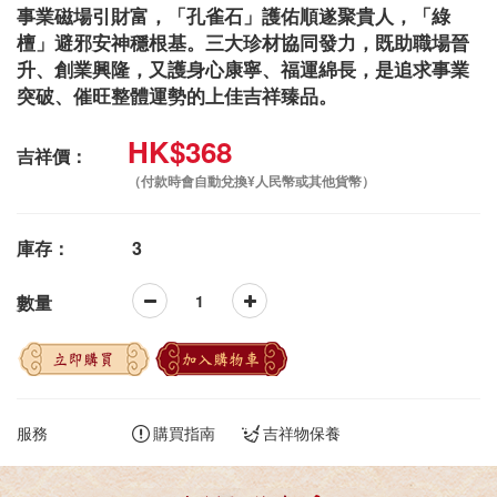
事業磁場引財富，「孔雀石」護佑順遂聚貴人，「綠
檀」避邪安神穩根基。三大珍材協同發力，既助職場晉
升、創業興隆，又護身心康寧、福運綿長，是追求事業
突破、催旺整體運勢的上佳吉祥臻品。
HK$368
吉祥價：
（付款時會自動兌換¥人民幣或其他貨幣）
庫存：
3
數量
立即購買
加入購物車
服務
購買指南
吉祥物保養