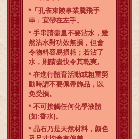
*「孔雀東陵事業騰飛手
串」宜帶在左手。
* 手串請盡量不要沾水，雖
然沾水對功效無損，但會
令物料容易損耗；若沾了
水，則請盡快令其乾爽。
* 在進行體育活動或粗重勞
動時請不要佩帶飾品，以
免受損。
* 不可接觸任何化學液體
(如:香水)。
* 晶石乃是天然材料，顏色
及尺寸均會有偏差。