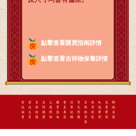
點擊查看購買指南詳情
點擊查看吉祥物保養詳情
前
前
吉
名
太
購
會
訂
常
吉
使
私
免
聯
往
往
祥
師
歲
買
員
單
見
祥
用
隱
責
絡
淘
主
物
推
飾
指
專
記
問
物
條
聲
聲
客
寶
頁
語
薦
物
南
區
錄
題
保
款
明
明
服
養