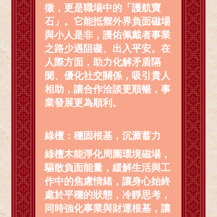
徵，更是職場中的「護航寶
石」。它能抵禦外界負面磁場
與小人是非，護佑佩戴者事業
之路少遇阻礙、出入平安。在
人際方面，助力化解矛盾隔
閡、優化社交關係，吸引貴人
相助，讓合作洽談更順暢，事
業發展更為順利。
綠檀：穩固根基，沉澱蓄力
綠檀木能淨化周圍環境磁場，
驅散負面能量，緩解生活與工
作中的焦慮情緒，讓身心始終
處於平穩的狀態，冷靜思考，
同時強化事業與財運根基，讓