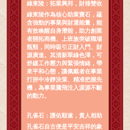
綠東陵：拓業興邦，財祿雙收
綠東陵作為核心助業寶石，蘊
含強勁的事業與財運能量，能
有效喚醒自身潛能，助力創業
者開拓商機、上班族突破職場
瓶頸，同時吸引正財入門、財
源廣進。其清新翠綠色澤，可
舒緩工作壓力與緊張情緒，帶
來平和心態，讓佩戴者在事業
打拼中冷靜決策、精准把握先
機，為事業騰飛注入源源不斷
的動力。
孔雀石：護佑順遂，貴人相助
孔雀石自古便是平安吉祥的象