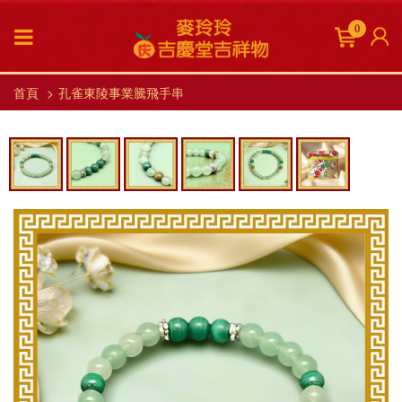
0
首頁
孔雀東陵事業騰飛手串