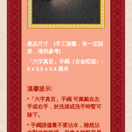
產品尺寸 (手工測量，有一定誤
差，僅供參考)
「六字真言」手鐲（古金啞面）:
5 x 5.5 x 0.4 厘米
溫馨提示:
*「六字真言」手鐲 可佩戴在左
手或右手，於洗澡或洗手時暫可
。
除下
* 手鐲請儘量不要沾水，雖然沾