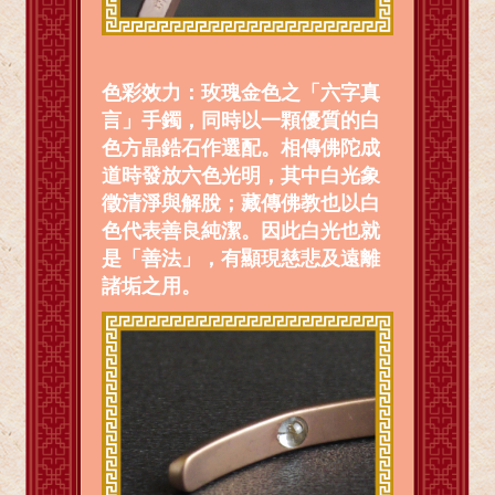
色彩效力：玫瑰金色之「六字真
言」手鐲，同時以一顆優質的白
色方晶鋯石作選配。相傳佛陀成
道時發放六色光明，其中白光象
徵清淨與解脫；藏傳佛教也以白
色代表善良純潔。因此白光也就
是「善法」，有顯現慈悲及遠離
諸垢之用。