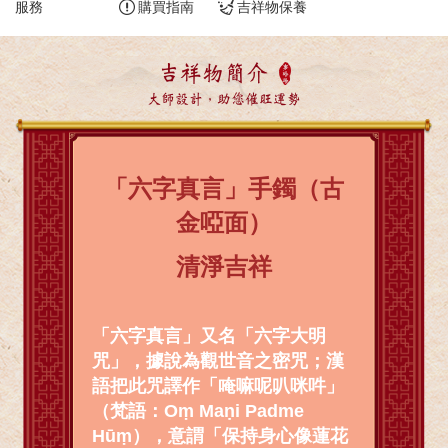
服務
購買指南
吉祥物保養
吉祥物簡介
大師設計，助您催旺運勢
「六字真言」手鐲（古
金啞面）
清淨吉祥
「六字真言」又名「六字大明
咒」，據說為觀世音之密咒；漢
語把此咒譯作「唵嘛呢叭咪吽」
（梵語：Oṃ Maṇi Padme
Hūṃ），意謂「保持身心像蓮花