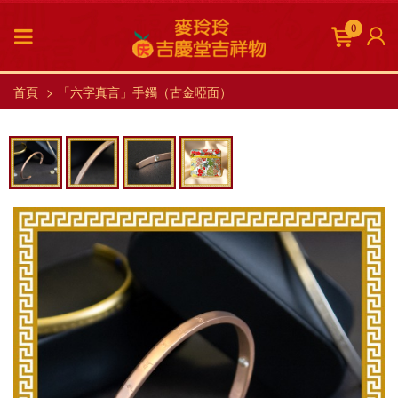
0
首頁
「六字真言」手鐲（古金啞面）