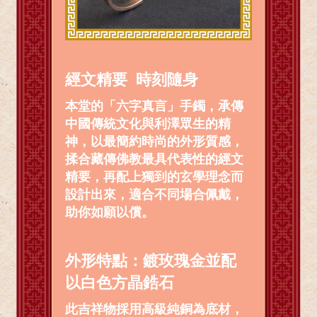
經文精要 時刻隨身
本堂的「六字真言」手鐲，承傳
中國傳統文化與利澤眾生的精
神，以最簡約時尚的外形質感，
揉合藏傳佛教最具代表性的經文
精要，再配上獨到的玄學理念而
設計出來，適合不同場合佩戴，
助你如願以償。
外形特點：鍍玫瑰金並配
以白色方晶鋯石
此吉祥物採用高級純銅為底材，