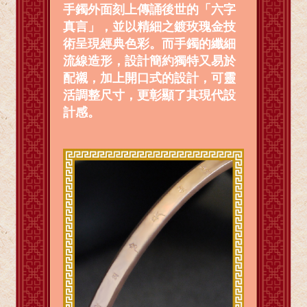
手鐲外面刻上傳誦後世的「六字
真言」，並以精細之鍍玫瑰金技
術呈現經典色彩。而手鐲的纖細
流線造形，設計簡約獨特又易於
配襯，加上開口式的設計，可靈
活調整尺寸，更彰顯了其現代設
計感。