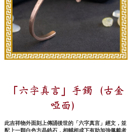
「六字真言」手鐲（古金
啞面）
此吉祥物外面刻上傳誦後世的「六字真言」經文，並
配上一顆白色方晶鋯石，相輔相成下有助加強佩戴者