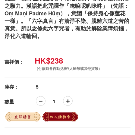
之願力。漢語把此咒譯作「唵嘛呢叭咪吽」（梵語：
Oṃ Maṇi Padme Hūṃ），意謂「保持身心像蓮花
一樣」。「六字真言」有清淨不染、脫離六道之苦的
真意。所以念修此六字咒者，有助於解除業障煩惱，
淨化六道輪回。
HK$238
吉祥價：
（付款時會自動兌換¥人民幣或其他貨幣）
庫存：
5
數量
立即購買
加入購物車