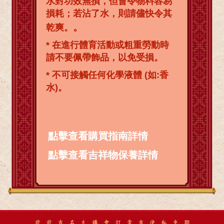
水對功效無損，但會令物料容易
損耗；若沾了水，則請儘快令其
。
乾爽。
* 在進行體育活動或粗重勞動時
請不要佩帶飾品，以免受損。
* 不可接觸任何化學液體 (如:香
水)。
點擊查看購買指南詳情
點擊查看吉祥物保養詳情
前
前
吉
名
太
購
會
訂
常
吉
使
私
免
聯