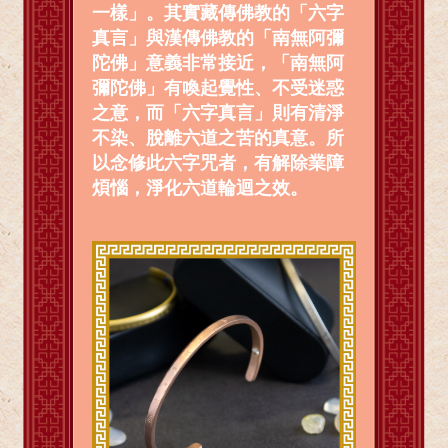
一樣」。其實藏傳佛教的「六字
真言」與漢傳佛教的「南無阿彌
陀佛」意義非常接近，「南無阿
彌陀佛」有喚起覺性、不受迷惑
之意，而「六字真言」則有清淨
不染、脫離六道之苦的真意。所
以念修此六字咒者，有解除業障
煩惱，淨化六道輪迴之效。