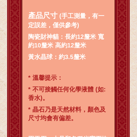
產品尺寸
(手工測量，有一
定誤差，僅供參考)
陶瓷財神貓：長約12釐米 寬
約10釐米 高約12釐米
黃水晶球：約3.5釐米
*
溫馨提示：
* 不可接觸任何化學液體 (如:
香水)。
* 晶石乃是天然材料，顏色及
尺寸均會有偏差。