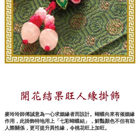
開花結果旺人緣掛飾
麥玲玲師傅誠意為一心求姻緣者而設計
。蝴蝶向來有催姻緣
作用，此掛飾特地用上「七彩蝴蝶結」，鮮豔顏色不但有助
人際關係，更可提升異性緣，令桃花旺上加旺。