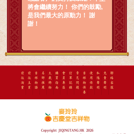
將會繼續努力！ 你們的鼓勵,
是我們最大的原動力！ 謝
謝！
前
前
吉
名
太
購
會
訂
常
吉
使
私
免
聯
往
往
祥
師
歲
買
員
單
見
祥
用
隱
責
絡
淘
主
物
推
飾
指
專
記
問
物
條
聲
聲
客
寶
頁
語
薦
物
南
區
錄
題
保
款
明
明
服
養
Copyright JIQINGTANG.HK 2026