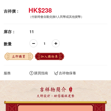
HK$238
吉祥價：
（付款時會自動兌換¥人民幣或其他貨幣）
庫存：
11
數量
立即購買
加入購物車
服務
購買指南
吉祥物保養
吉祥物簡介
大師設計，助您催旺運勢