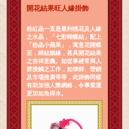
開花結果旺人緣掛飾
粉紅晶一直是最利桃花及人緣
之水晶，「七彩蝴蝶結」配上
「粉晶小蘋果」，寓意花開蝶
至，締結姻緣，甚具開花結果
之吉祥意義。如從事經常與人
群接觸之工作，如律師、營銷
及市場推廣等等，此掛飾同樣
有助加強人際網絡，令事業運
更加如魚得水。