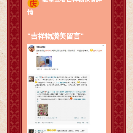
情
"吉祥物讚美留言"