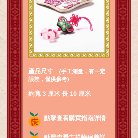
產品尺寸
(手工測量，有一定
誤差，僅供參考)
約寬 3 厘米 長 10 厘米
點擊查看購買指南詳情
點擊查看吉祥物保養詳