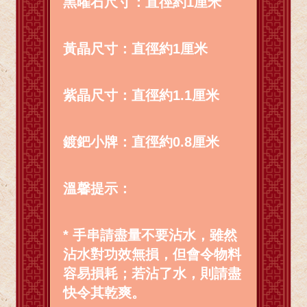
黑曜石尺寸：直徑約1厘米
黃晶尺寸：直徑約1厘米
紫晶尺寸：直徑約1.1厘米
鍍鈀小牌：直徑約0.8厘米
溫馨提示：
* 手串請盡量不要沾水，雖然
沾水對功效無損，但會令物料
容易損耗；若沾了水，則請盡
快令其乾爽。