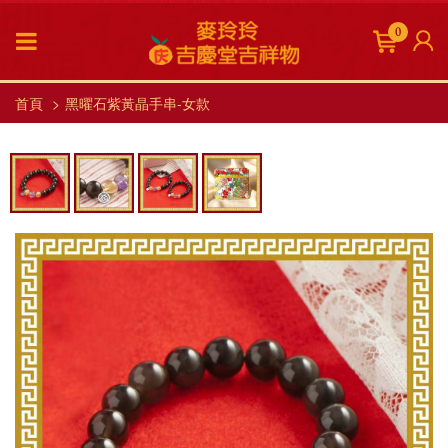
0
首頁
黑曜石紫黃晶手串-女款