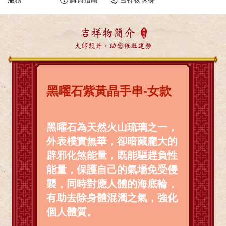
吉祥物簡介
大師設計，助您催旺運勢
黑曜石紫黃晶手串-女款
黑曜石為天然火山琉璃之一，
外表樸實無華，卻暗藏龐大的
辟邪化煞能量，既能驅趕負性
能量，保護自己的氣場免受侵
襲，同時對應人體的海底輪，
有助去除身體混濁之氣，強化
個人體質。