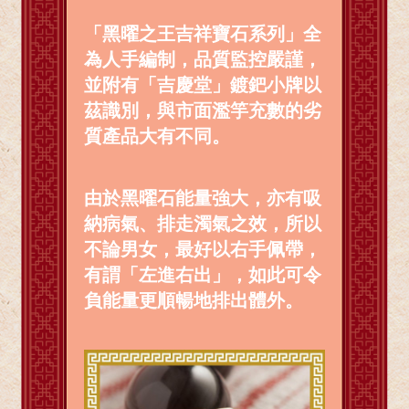
「黑曜之王吉祥寶石系列」全
為人手編制，品質監控嚴謹，
並附有「吉慶堂」鍍鈀小牌以
茲識別，與市面濫竽充數的劣
質產品大有不同。
由於黑曜石能量強大，亦有吸
納病氣、排走濁氣之效，所以
不論男女，最好以右手佩帶，
有謂「左進右出」，如此可令
負能量更順暢地排出體外。