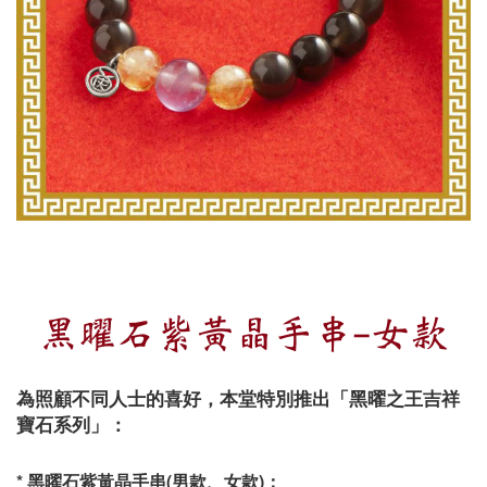
黑曜石紫黃晶手串-女款
為照顧不同人士的喜好，本堂特別推出「黑曜之王吉祥
寶石系列」：
* 黑曜石紫黃晶手串(男款、女款)：