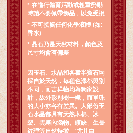
* 在進行體育活動或粗重勞動
時請不要佩帶飾品，以免受損
* 不可接觸任何化學液體 (如:
香水)
* 晶石乃是天然材料，顏色及
尺寸均會有偏差
因玉石、水晶和各種半寶石均
採自於天然，每種色澤都與別
不同，而吉祥物均為獨家設
計，故外形別樹一幟，而單珠
的大小亦各有差異。大部份玉
石水晶都具有天然木棉、冰
裂、雲霧內涵物、礦缺、生長
紋理等自然特徵 （尤其白