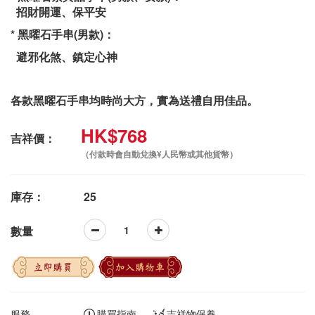
招財開運、保平安
* 黑曜石手串(男款)：
避邪化煞、鎮定心神
各款黑曜石手串均時尚大方，實為送禮自用佳品。
HK$768
吉祥價：
（付款時會自動兌換¥人民幣或其他貨幣）
庫存：
25
數量
立即購買
加入購物車
服務
購買指南
吉祥物保養