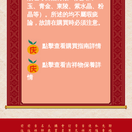
玉、青金、東陵、紫水晶、粉
晶等）。所述的均不屬瑕疵
論，故請在購買時必須注意。
點擊查看購買指南詳情
點擊查看吉祥物保養詳
情
前
前
吉
名
太
購
會
訂
常
吉
使
私
免
聯
往
往
祥
師
歲
買
員
單
見
祥
用
隱
責
絡