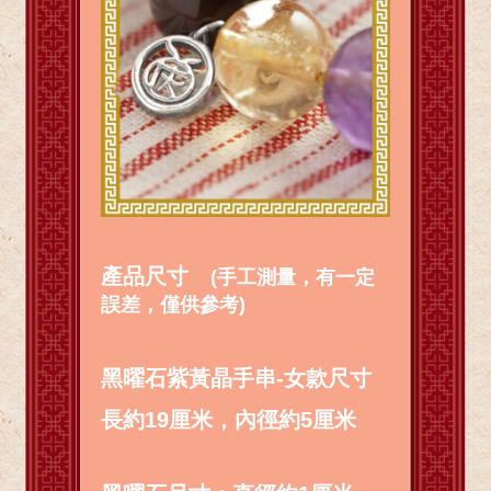
產品尺寸
(手工測量，有一定
誤差，僅供參考)
黑曜石紫黃晶手串-女款尺寸
長約19厘米，內徑約5厘米