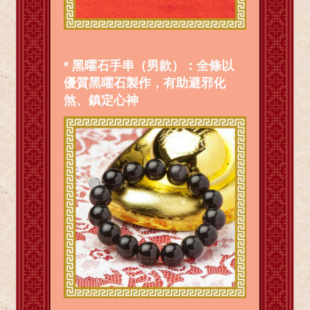
* 黑曜石手串（男款）：全條以
優質黑曜石製作，有助避邪化
煞、鎮定心神