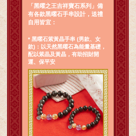
「黑曜之王吉祥寶石系列」備
有各款黑曜石手串設計，送禮
自用皆宜：
* 黑曜石紫黃晶手串 (男款、女
款)：以天然黑曜石為能量基礎，
配以紫晶及黃晶，有助招財開
運、保平安