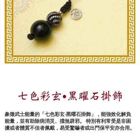
七色彩玄‧黑曜石掛飾
象徵武士能量的「七色彩玄‧黑曜石掛飾」，能強效化解負
能量，並有助除病消災、擋煞辟邪。 特別有利常受是非困
擾或者體質不佳者佩戴，易受驚嚇者或出門保平安亦合用。