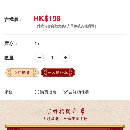
HK$198
吉祥價：
（付款時會自動兌換¥人民幣或其他貨幣）
庫存：
17
數量
立即購買
加入購物車
服務
購買指南
吉祥物保養
吉祥物簡介
大師設計，助您催旺運勢