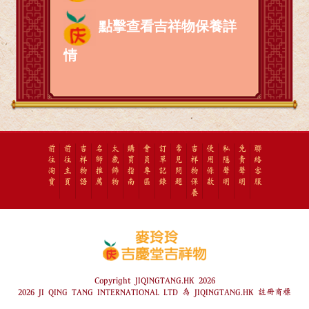
點擊查看吉祥物保養詳
情
前
前
吉
名
太
購
會
訂
常
吉
使
私
免
聯
往
往
祥
師
歲
買
員
單
見
祥
用
隱
責
絡
淘
主
物
推
飾
指
專
記
問
物
條
聲
聲
客
寶
頁
語
薦
物
南
區
錄
題
保
款
明
明
服
養
Copyright JIQINGTANG.HK 2026
2026 JI QING TANG INTERNATIONAL LTD 為 JIQINGTANG.HK 註冊商標