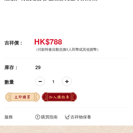
HK$788
吉祥價：
（付款時會自動兌換¥人民幣或其他貨幣）
庫存：
29
數量
立即購買
加入購物車
服務
購買指南
吉祥物保養