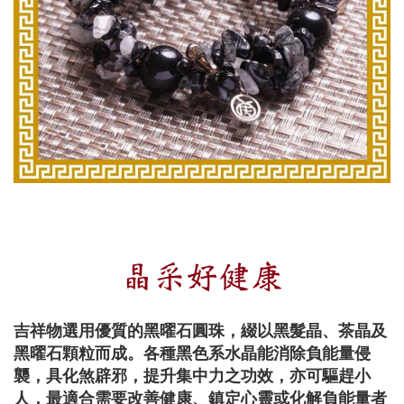
晶采好健康
吉祥物選用優質的黑曜石圓珠，綴以黑髮晶、茶晶及
黑曜石顆粒而成。各種黑色系水晶能消除負能量侵
襲，具化煞辟邪，提升集中力之功效，亦可驅趕小
人，最適合需要改善健康、鎮定心靈或化解負能量者