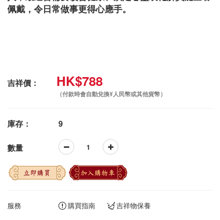
佩戴，令日常做事更得心應手。
HK$788
吉祥價：
（付款時會自動兌換¥人民幣或其他貨幣）
庫存：
9
數量
立即購買
加入購物車
服務
購買指南
吉祥物保養