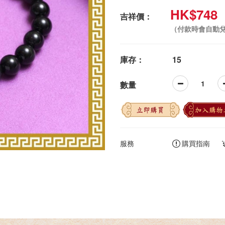
HK$748
吉祥價：
（付款時會自動
庫存：
15
數量
立即購買
加入購物
服務
購買指南