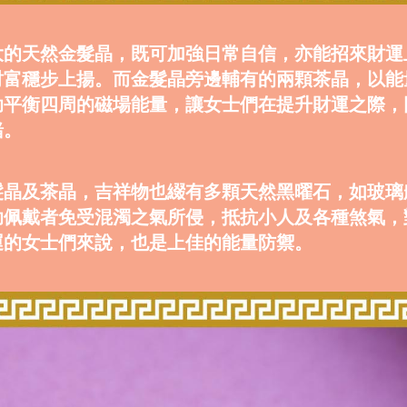
大的天然金髮晶，既可加強日常自信，亦能招來財運
財富穩步上揚。而金髮晶旁邊輔有的兩顆茶晶，以能
助平衡四周的磁場能量，讓女士們在提升財運之際，
緒。
髮晶及茶晶，吉祥物也綴有多顆天然黑曜石，如玻璃
助佩戴者免受混濁之氣所侵，抵抗小人及各種煞氣，
運的女士們來說，也是上佳的能量防禦。