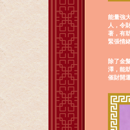
能量強
人，令
著，有
緊張情
除了金
澤，能
催財開