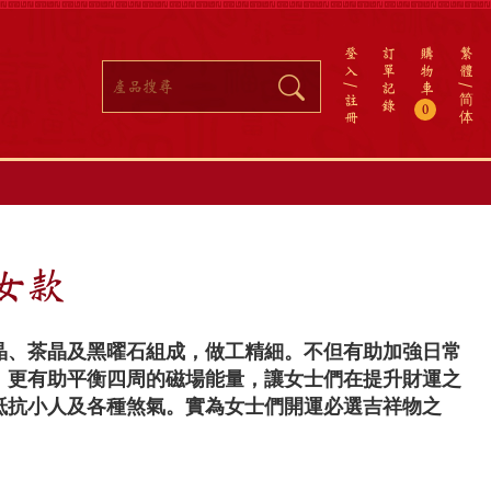
登
訂
購
繁
入
單
物
體
記
車
註
简
錄
0
冊
体
女款
晶、茶晶及黑曜石組成，做工精細。不但有助加強日常
，更有助平衡四周的磁場能量，讓女士們在提升財運之
抵抗小人及各種煞氣。實為女士們開運必選吉祥物之