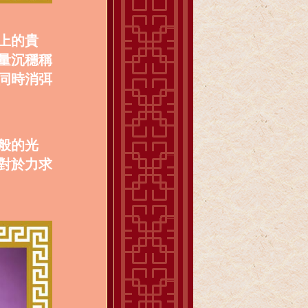
上的貴
量沉穩稱
同時消弭
般的光
對於力求