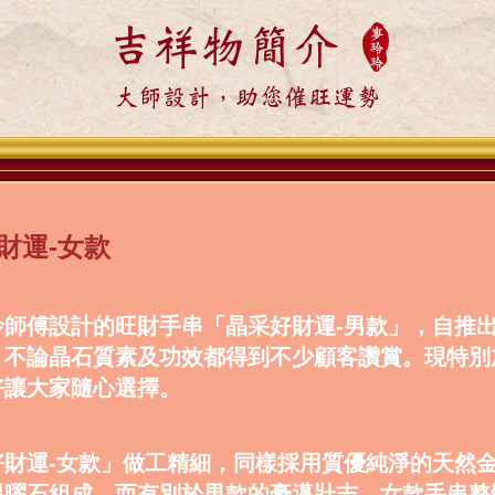
吉祥物簡介
大師設計，助您催旺運勢
財運-女款
玲師傅設計的旺財手串「晶采好財運-男款」，自推
，不論晶石質素及功效都得到不少顧客讚賞。現特別
好讓大家隨心選擇。
好財運-女款」做工精細，同樣採用質優純淨的天然
黑曜石組成。而有別於男款的豪邁壯志，女款手串整