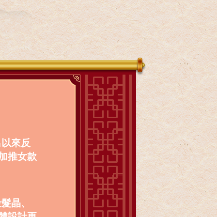
出以來反
加推女款
金髮晶、
體設計更