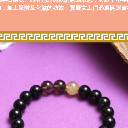
緻，加上聚財及化煞的功效，實屬女士們必選開運吉