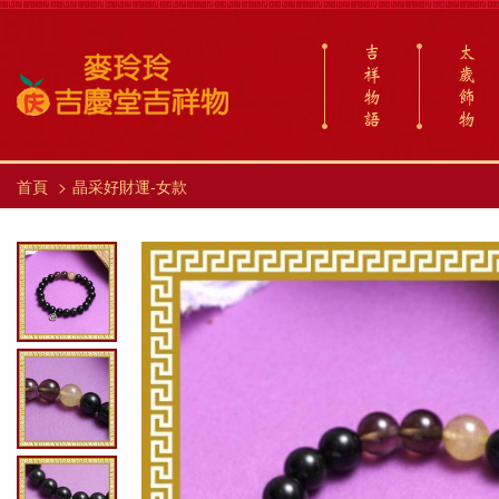
吉
太
祥
歲
物
飾
語
物
首頁
晶采好財運-女款