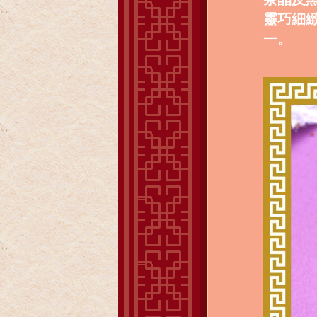
靈巧細
一。