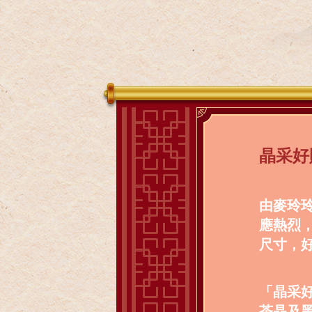
晶采好
由麥玲
應熱烈
尺寸，
「晶采
茶晶及