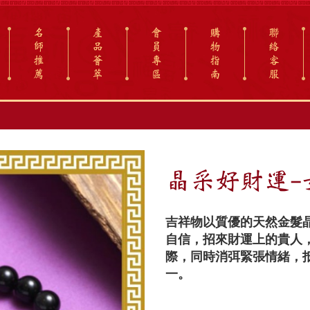
名
產
會
購
聯
師
品
員
物
絡
推
薈
專
指
客
薦
萃
區
南
服
晶采好財運-
吉祥物以質優的天然金髮
自信，招來財運上的貴人
際，同時消弭緊張情緒，
一。