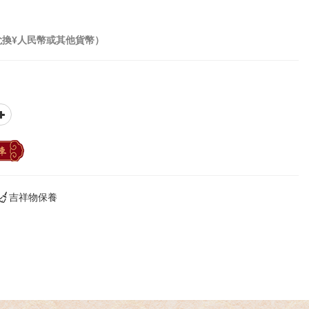
兌換¥人民幣或其他貨幣）
車
吉祥物保養