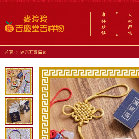
吉
太
祥
歲
物
飾
語
物
首頁
健康五寶福盒