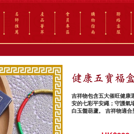
名
產
會
購
聯
師
品
員
物
絡
推
薈
專
指
客
薦
萃
區
南
服
健康五寶福
吉祥物包含五大催旺健康
安的七彩平安繩；守護氣
白玉髓葫蘆。 吉祥物適