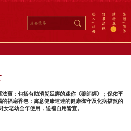
登
訂
購
繁
入
單
物
體
記
車
註
简
錄
0
冊
体
盒
運法寶：包括有助消災延壽的迷你《藥師經》；保佑平
場的福扇香包；寓意健康連連的健康御守及化病擋煞的
合男女老幼全年使用，送禮自用皆宜。