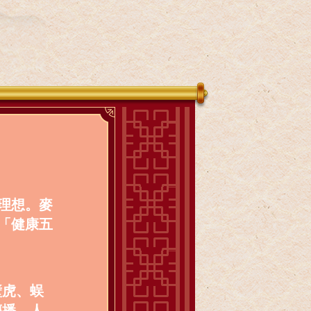
理想。麥
「健康五
壁虎、蜈
傳播，人