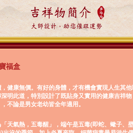
吉祥物簡介
大師設計，助您催旺運勢
寶福盒
價，健康無價。有好的身體，才有機會實現人生其他
傅深明此道，特別設計了既貼身又實用的健康吉祥物
」，不論是男女老幼皆全年適用。
為「天氣熱，五毒醒」，端午是五毒(即蛇、蠍子、
蛛)出沒的季節，加上炎夏來臨，細菌病毒最易滋生