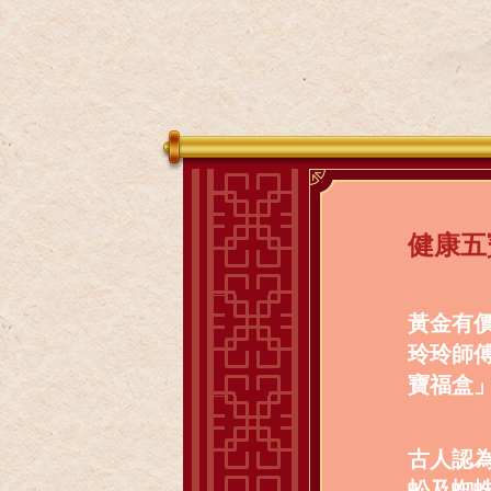
健康五
黃金有
玲玲師
寶福盒
古人認
蚣及蜘