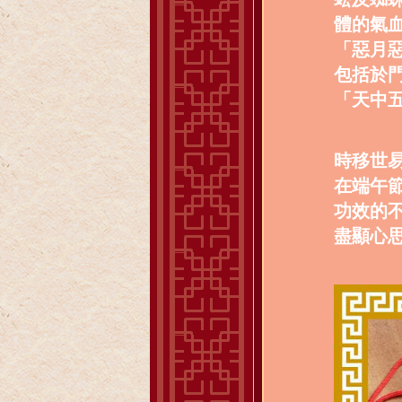
體的氣
「惡月
包括於
「天中
時移世
在端午
功效的
盡顯心