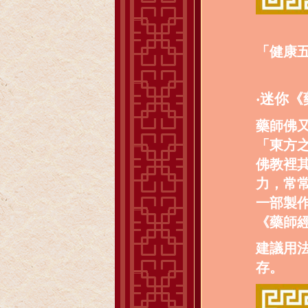
「健康
‧迷你
藥師佛
「東方
佛教裡
力，常
一部製
《藥師
建議用
存。