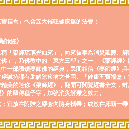
五寶福盒」包含五大催旺健康運的法寶：
《藥師經》
又稱「藥師琉璃光如來」，向來被奉為消災延壽、解
之佛」，乃佛教中的「東方三聖」之一。《藥師經》
其中一部讚頌藥師佛的經典，民間相信《藥師經》具
常虔誠持誦有助解除疾病之苦困。「健康五寶福盒」
作精美的迷你《藥師經》，翻開可閱覽經書全文，封
經》的藏傳種子字，加強消災解難之效力。
法：宜放在附贈之膠套內隨身攜帶；或放在床頭一帶