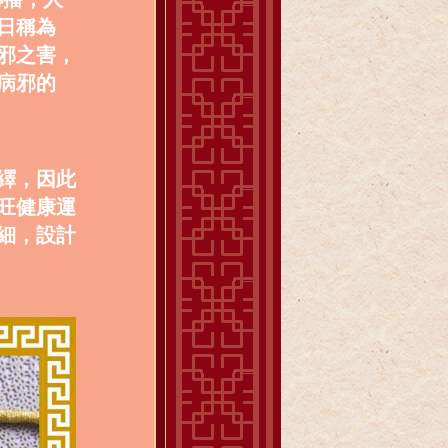
日稱為
邪之害，
病邪的
繹，因此
旺健康運
細，設計