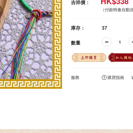
HK$338
吉祥價：
（付款時會自動
庫存：
37
數量
立即購買
加入購物
服務
購買指南