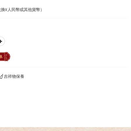
兌換¥人民幣或其他貨幣）
車
吉祥物保養