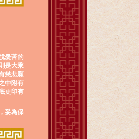
脫憂苦的
則是大乘
有慈悲願
之中附有
底更印有
，妥為保