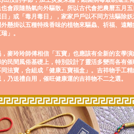
血也會跟隨熱氣向外驅散。所以古代會把農曆五月五
惡日」或「毒月毒日」，家家戶戶以不同方法驅除妖
門外懸掛以五種特殊香味的植物來驅蟲、祈福、遠離
五瑞」。
易，麥玲玲師傅相信「五寶」也應該有全新的玄學演
節的民間風俗基礎上，特別設計了靈活多變而各有催
不同法寶，合組成「健康五寶福盒」。吉祥物手工精
思，乃送禮自用，催旺健康運的吉祥物不二之選。