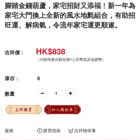
腳踏金錢葫蘆，家宅招財又添福﹗新一年為
家宅大門換上全新的風水地氈組合，有助招
旺運、解病氣，令流年家宅運更順遂。
HK$838
吉祥價：
（付款時會自動兌換¥人民幣或其他貨幣）
庫存：
8
數量
立即購買
加入購物車
服務
購買指南
吉祥物保養