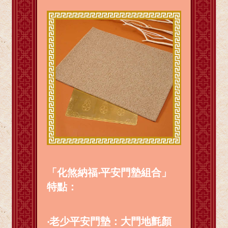
「化煞納福‧平安門墊組合」
特點：
‧老少平安門墊：大門地氈顏