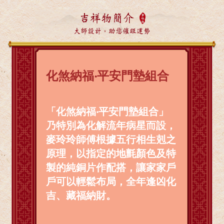
吉祥物簡介
大師設計，助您催旺運勢
化煞納福‧平安門墊組合
「化煞納福‧平安門墊組合」
乃特別為化解流年病星而設，
麥玲玲師傅根據五行相生剋之
原理，以指定的地氈顏色及特
製的純銅片作配搭，讓家家戶
戶可以輕鬆布局，全年逢凶化
吉、藏福納財。