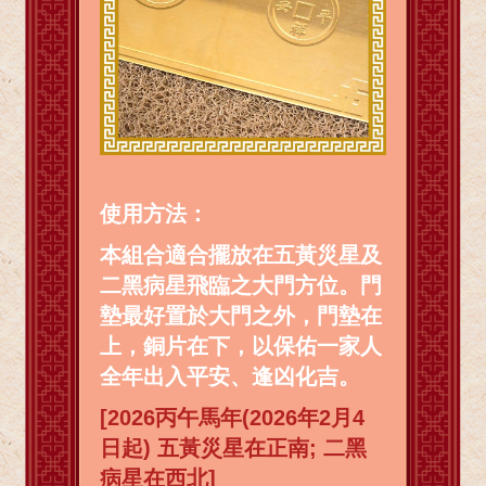
使用方法：
本組合適合擺放在五黃災星及
二黑病星
飛臨之大門方位。門
墊最好置於大門之外，門墊在
上，銅片在下，以保佑一家人
全年出入平安、逢凶化吉。
[2026丙午馬年(2026年2月4
日起) 五黃災星在正南; 二黑
病星在西北]