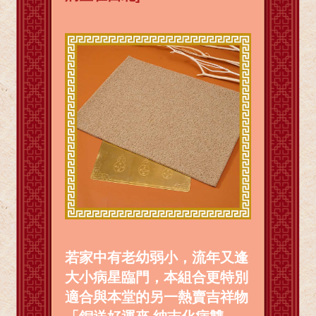
若家中有老幼弱小，流年又逢
大小病星臨門，本組合更特別
適合與本堂的另一熱賣吉祥物