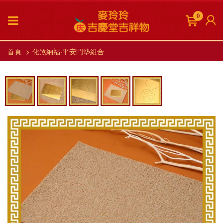
0
首頁
化煞納福‧平安門墊組合