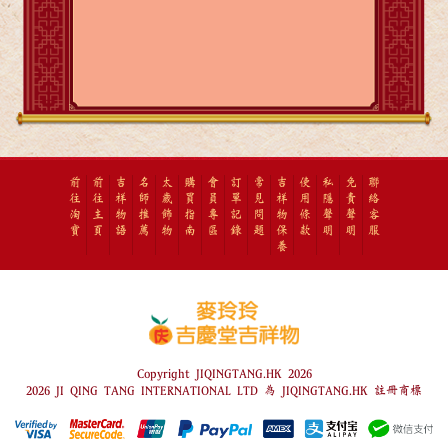
前
前
吉
名
太
購
會
訂
常
吉
使
私
免
聯
往
往
祥
師
歲
買
員
單
見
祥
用
隱
責
絡
淘
主
物
推
飾
指
專
記
問
物
條
聲
聲
客
寶
頁
語
薦
物
南
區
錄
題
保
款
明
明
服
養
Copyright JIQINGTANG.HK 2026
2026 JI QING TANG INTERNATIONAL LTD 為 JIQINGTANG.HK 註冊商標