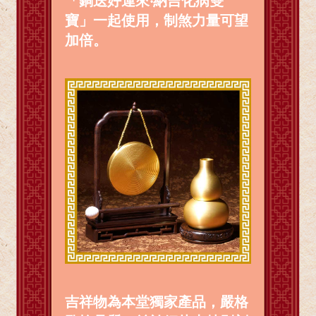
「銅送好運來‧納吉化病雙
寶」一起使用，制煞力量可望
加倍。
吉祥物為本堂獨家產品，嚴格