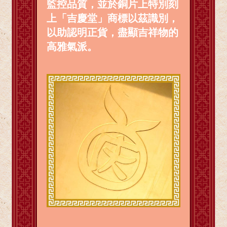
監控品質，並於銅片上特別刻
上「吉慶堂」商標以茲識別，
以助認明正貨，盡顯吉祥物的
高雅氣派。