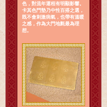
色，對流年運程有明顯影響。
卡其色門墊乃中性百搭之選，
既不會刺激病氣，也帶有溫暖
之感，作為大門地氈最為理
想。