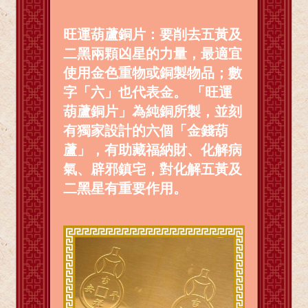
旺運葫蘆銅片：要削去五黃及
二黑兩顆凶星的力量，最適宜
使用金色重物或銅製物品；數
字「六」也代表金。 「旺運
葫蘆銅片」為純銅所製，並刻
有獨家設計的六個「金錢葫
蘆」，有助藏福納財、化解病
氣、辟邪鎮宅，對化解五黃及
二黑星有重要作用。