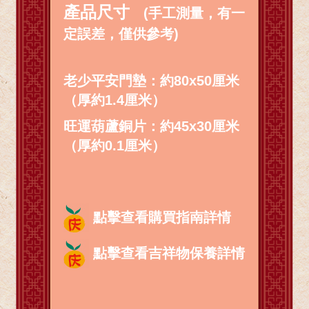
產品尺寸
(手工測量，有一
定誤差，僅供參考)
老少平安門墊：約80x50厘米
（厚約1.4厘米）
旺運葫蘆銅片：約45x30厘米
（厚約0.1厘米）
點擊查看購買指南詳情
點擊查看吉祥物保養詳情