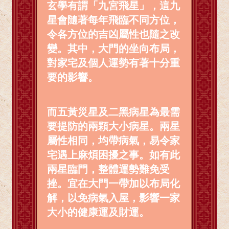
玄學有謂「九宮飛星」，這九
星會隨著每年飛臨不同方位，
令各方位的吉凶屬性也隨之改
變。其中，大門的坐向布局，
對家宅及個人運勢有著十分重
要的影響。
而五黃災星及二黑病星為最需
要提防的兩顆大小病星。兩星
屬性相同，均帶病氣，易令家
宅遇上麻煩困擾之事
。
如有此
兩星臨門，整體運勢難免受
挫
。
宜在大門一帶加以布局化
解，以免病氣入屋，影響一家
大小的健康運及財運。