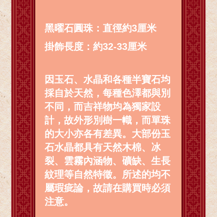
黑曜石圓珠：直徑約3厘米
掛飾長度：約32-33厘米
因玉石、水晶和各種半寶石均
採自於天然，每種色澤都與別
不同，而吉祥物均為獨家設
計，故外形別樹一幟，而單珠
的大小亦各有差異。大部份玉
石水晶都具有天然木棉、冰
裂、雲霧內涵物、礦缺、生長
紋理等自然特徵。所述的均不
屬瑕疵論，故請在購買時必須
注意。