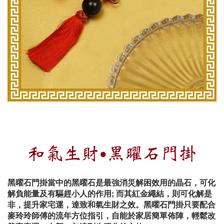
和氣生財‧黑曜石門掛
黑曜石門掛當中的黑曜石是最強消災解困效用的晶石，可化
解負能量及有驅趕小人的作用; 而其紅金繩結，則可化解是
非，提升家宅運，達致和氣生財之效。黑曜石門掛只要配合
麥玲玲師傅的流年方位指引，自能於家居簡單佈陣，輕鬆改