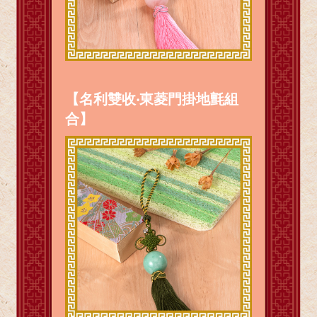
【名利雙收‧東菱門掛地氈組
合】