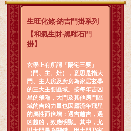
生旺化煞‧納吉門掛系列
【和氣生財‧黑曜石門
掛】
玄學上有所謂「陽宅三要」
（門、主、灶），意思是指大
門、主人房及廚房為家居玄學
的三大主要區域。按每年吉凶
星的飛臨，大門及其他房門區
域的吉凶力量也因應流年飛星
的屬性而倍增；遇吉越吉，遇
凶越凶，效應明顯。其中，尤
以大門最為關鍵，因大門乃家