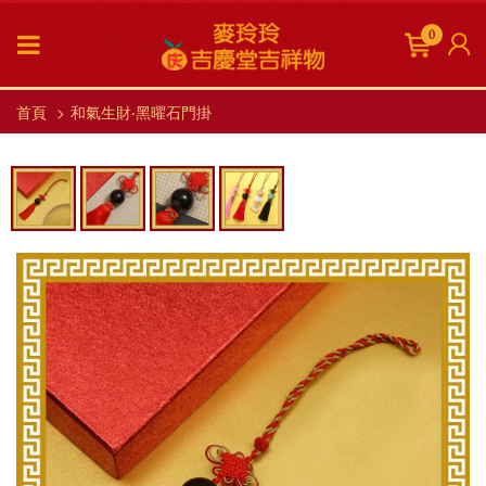
0
首頁
和氣生財‧黑曜石門掛