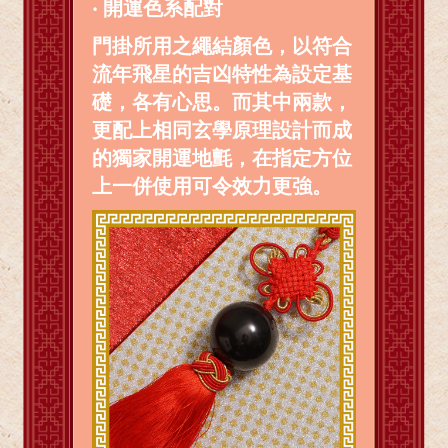
‧ 開運色系配對
門掛所用之繩結顏色，以符合
流年飛星的吉凶特性為設定基
礎，各有心思。而其中兩款，
更配上相同玄學原理設計而成
的獨家開運地氈，在指定方位
上一併使用可令效力更強。