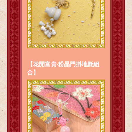
【花開富貴‧粉晶門掛地氈組
合】