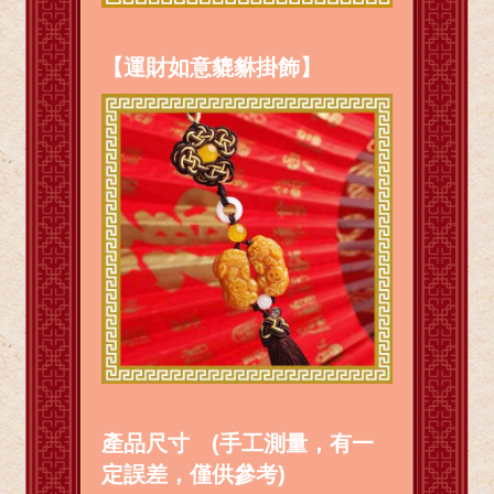
【運財如意貔貅掛飾】
產品尺寸 (手工測量，有一
定誤差，僅供參考)