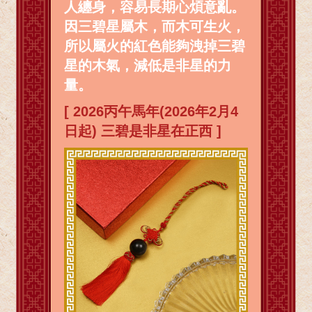
人纏身，容易長期心煩意亂。
因三碧星屬木，而木可生火，
所以屬火的紅色能夠洩掉三碧
星的木氣，減低是非星的力
量。
[ 2026丙午馬年(2026年2月4
日起) 三碧是非星在正西 ]