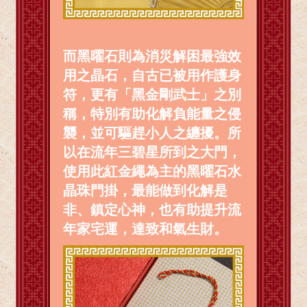
而黑曜石則為消災解困最強效
用之晶石，自古已被用作護身
符，更有「黑金剛武士」之別
稱，特別有助化解負能量之侵
襲，並可驅趕小人之纏擾。所
以在流年三碧星所到之大門，
使用此紅金繩為主的黑曜石水
晶珠門掛，最能做到化解是
非、鎮定心神，也有助提升流
年家宅運，達致和氣生財。