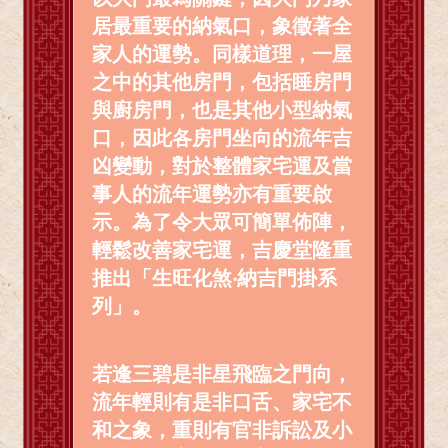
居最重要的納氣口，象徵著全
家人的運勢。同樣道理，一屋
之中的其他房門，包括睡房門
與廚房門，也是其他小型納氣
口，因此各房門坐向的流年吉
凶變動，對於整體家宅運及當
事人的流年運勢亦有重要啟
示。為了令大眾可簡單佈陣，
輕鬆改善家宅運，吉慶堂隆重
推出「生旺化煞‧納吉門掛系
列」。
若逢三碧是非星飛臨之門向，
流年輕則有是非口舌、家宅不
和之象，重則有官非訴訟及小