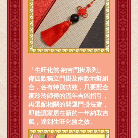
「生旺化煞‧納吉門掛系列」
備四款獨立門掛及兩款地氈組
合，各有特別功效，只要配合
麥玲玲師傅的流年吉凶指引，
再選配相關的開運門掛法寶，
即能讓家居在新的一年納取吉
氣，達到生旺化煞之效。