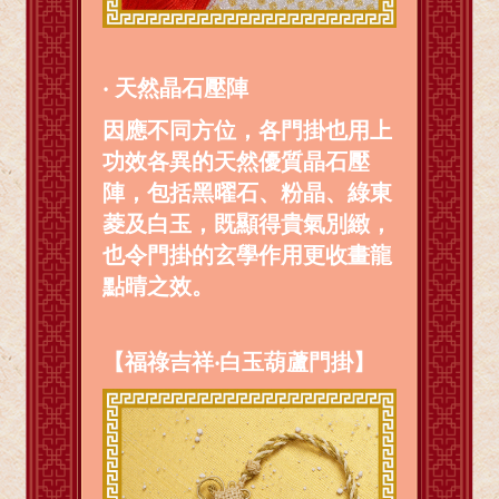
‧ 天然晶石壓陣
因應不同方位，各門掛也用上
功效各異的天然優質晶石壓
陣，包括黑曜石、粉晶、綠東
菱及白玉，既顯得貴氣別緻，
也令門掛的玄學作用更收畫龍
點晴之效。
【福祿吉祥‧白玉葫蘆門掛】