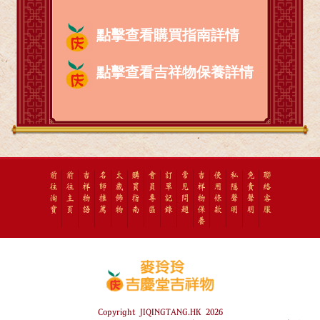
點擊查看購買指南詳情
點擊查看吉祥物保養詳情
前
前
吉
名
太
購
會
訂
常
吉
使
私
免
聯
往
往
祥
師
歲
買
員
單
見
祥
用
隱
責
絡
淘
主
物
推
飾
指
專
記
問
物
條
聲
聲
客
寶
頁
語
薦
物
南
區
錄
題
保
款
明
明
服
養
Copyright JIQINGTANG.HK 2026