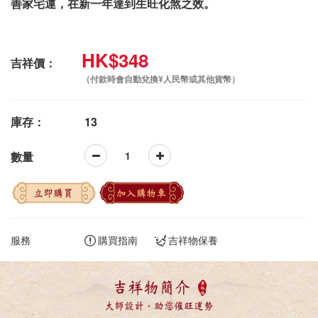
善家宅運，在新一年達到生旺化煞之效。
HK$348
吉祥價：
（付款時會自動兌換¥人民幣或其他貨幣）
庫存：
13
數量
立即購買
加入購物車
服務
購買指南
吉祥物保養
吉祥物簡介
大師設計，助您催旺運勢