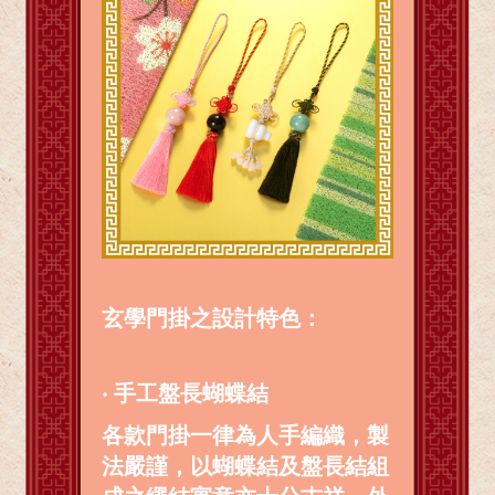
玄學門掛之設計特色：
‧ 手工盤長蝴蝶結
各款門掛一律為人手編織，製
法嚴謹，以蝴蝶結及盤長結組