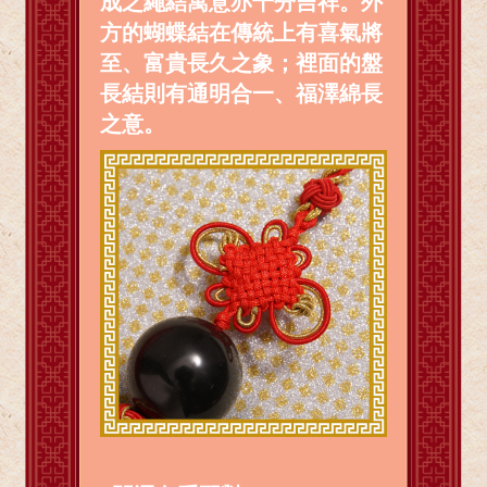
成之繩結寓意亦十分吉祥。外
方的蝴蝶結在傳統上有喜氣將
至、富貴長久之象；裡面的盤
長結則有通明合一、福澤綿長
之意。