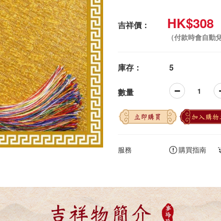
HK$308
吉祥價：
（付款時會自動
庫存：
5
數量
立即購買
加入購物
服務
購買指南
吉祥物簡介