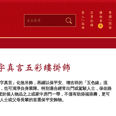
登
訂
購
繁
入
單
物
體
記
車
註
简
錄
0
冊
体
字真言五彩縷掛飾
字真言」化煞吊飾，再綴以保平安、增吉祥的「五色線」流
，也可清淨自身業障。特別適合經常出門或駕駛人士，保佑路
輩繫於個人物品之上或家中房門一帶，不僅有助添福添壽，更可
人士或父母長輩的首選保平安飾物。