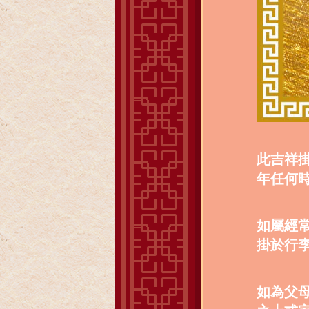
此吉祥
年任何
如屬經
掛於行
如為父