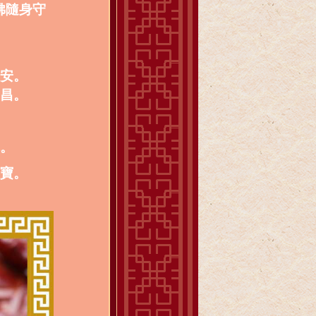
佛隨身守
平安。
文昌。
緣。
進寶。