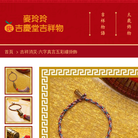
吉
太
祥
歲
物
飾
語
物
首頁
吉祥消災‧六字真言五彩縷掛飾