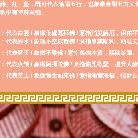
綠、紅、藍，既可代表陰陽五行，也象徵金剛五方大
教中有特殊意義。
：代表白雲 / 象徵仳盧遮那佛 / 意指消災解厄，保佑
：代表綠水 / 象徵不空成就佛 / 意指事業順利，助旺
：代表藍天 / 象徵不動佛 / 意指萬物本質，驅除業障。
：代表火燄 / 象徵阿彌陀佛 / 意指懷柔敬愛，提升人
：代表黃土 / 象徵寶生如來佛 / 意指添壽添福，招財