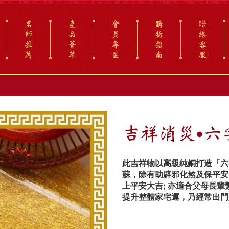
名
產
會
購
聯
師
品
員
物
絡
推
薈
專
指
客
薦
萃
區
南
服
吉祥消災‧六
此吉祥物以高級純銅打造「六
蘇，除有助辟邪化煞及保平安
上平安大吉; 亦適合父母長
提升整體家宅運，乃經常出門