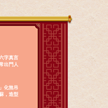
六字真言
常出門人
」化煞吊
蘇，造型