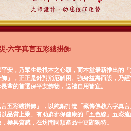
大師設計，助您催旺運勢
災‧六字真言五彩縷掛飾
保平安，乃眾生最根本之心願，而本堂最新推出的「
掛飾」，正正是針對消厄解困、強身益壽而設，乃經
母長輩的首選保平安飾物，送禮自用皆宜。
真言五彩縷掛飾」，以純銅打造「藏傳佛教六字真言
綴以品質上乘、有助辟邪保健康的「五色線」五彩流
緻，極具質感，在坊間同類產品中更顯獨特。