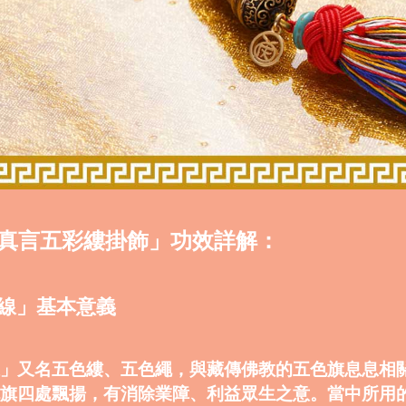
真言五彩縷掛飾」功效詳解：
色線」基本意義
」又名五色縷、五色繩，與藏傳佛教的五色旗息息相
旗四處飄揚，有消除業障、利益眾生之意。當中所用