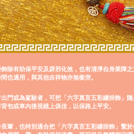
掛飾除有助保平安及辟邪化煞，也有清淨自身業障之
時間也適用，與其他吉祥物亦無衝突。
常出門或為駕駛者，可把「六字真言五彩縷掛飾」隨
李背包或車內後視鏡上俱佳，以保路上平安。
母長輩，也特別適合把「六字真言五彩縷掛飾」繫於