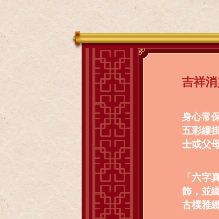
吉祥消
身心常
五彩縷
士或父
「六字
飾，並
古樸雅