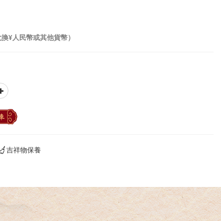
兌換¥人民幣或其他貨幣）
車
吉祥物保養