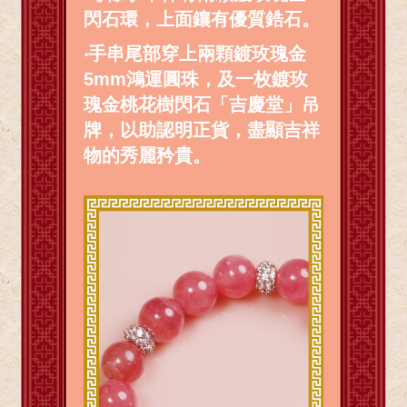
閃石環，上面鑲有優質鋯石。
‧
手串尾部穿上兩顆鍍玫瑰金
5mm鴻運圓珠，及一枚鍍玫
瑰金桃花樹閃石「吉慶堂」吊
牌，以助認明正貨，盡顯吉祥
物的秀麗矜貴。