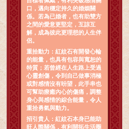
目標者佩戴，有利突破感情關
口，邁向穩定持久的婚姻關
係。若為已婚者，也有助雙方
之間的愛意更堅定，互諒互
解，成為彼此更理想的人生伴
侶。
重拾動力：紅紋石有開發心輪
的能量，也具有包容與寬恕的
特質；若曾經在人生路上受過
心靈創傷，令到自己做事消極
或對感情沒有昐望，此手串也
可幫助療癒內心的傷痛，調整
身心與感情的綜合能量，令人
重拾勇氣與動力。
招引貴人：紅紋石本身已能助
旺人際關係，有利開拓生活圈