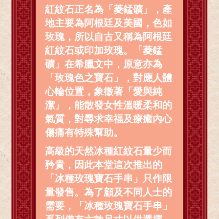
紅紋石正名為「菱錳礦」，產
地主要為阿根廷及美國，色如
玫瑰，所以自古又稱為阿根廷
紅紋石或印加玫瑰。「菱錳
礦」在希臘文中，原意亦為
「玫瑰色之寶石」，對應人體
心輪位置，象徵著「愛與純
潔」，能散發女性溫暖柔和的
氣質，對尋求幸福及療癒內心
傷痛有特殊幫助。
高級的天然冰種紅紋石量少而
矜貴，因此本堂這次推出的
「冰種玫瑰寶石手串」只作限
量發售。為了顧及不同人士的
需要，「冰種玫瑰寶石手串」