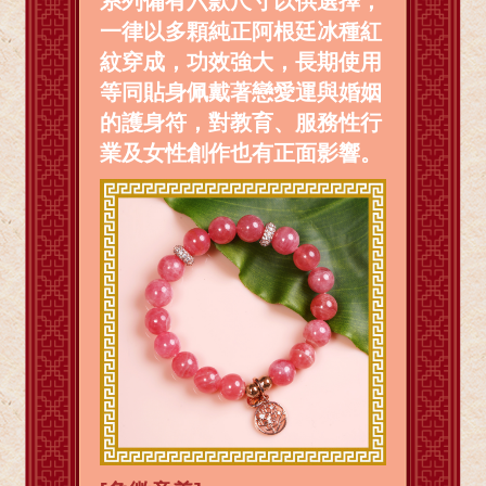
系列備有六款尺寸以供選擇，
一律以多顆純正阿根廷冰種紅
紋穿成，功效強大，長期使用
等同貼身佩戴著戀愛運與婚姻
的護身符，對教育、服務性行
業及女性創作也有正面影響。