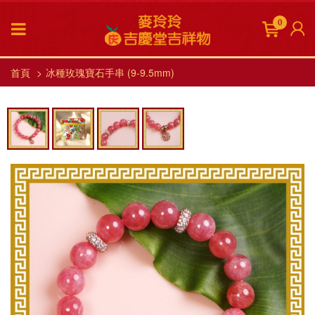
0
首頁
冰種玫瑰寶石手串 (9-9.5mm)