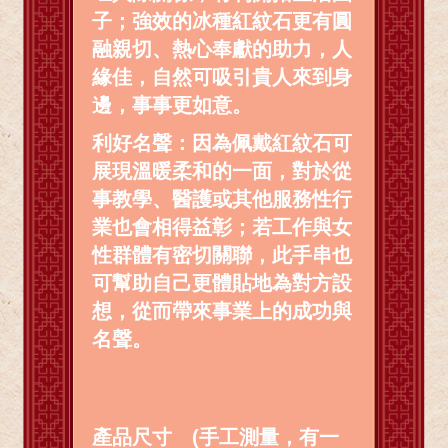
子；強效的冰種紅紋石更有圓
融親切、熱心奉獻的助力，人
緣佳，自然可吸引貴人來到身
邊，事事更如意。
利好名聲：因為佩戴紅紋石可
展現溫暖柔和的一面，對於從
事教學、醫護或其他服務性行
業也會相得益彰；若工作與女
性群體有密切關聯，此手串也
可幫助自己更體貼地為對方設
想，從而帶來事業上的成功與
名聲。
產品尺寸 (手工測量，有一