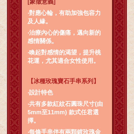
[象徵意義]
‧對應心輪，有助加強包容力
及人緣。
‧治療內心的傷痛，邁向新的
感情關係。
‧喚起對感情的渴望，提升桃
花運，尤其適合女性使用。
【冰種玫瑰寶石手串系列】
‧
設計特色
‧
共有多款紅紋石圓珠尺寸(由
5mm至11mm) 款式任君選
擇。
‧
每條手串伴有兩顆鍍玫瑰金