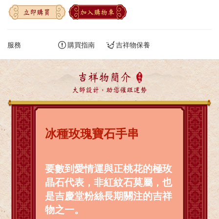
立即購買
加入購物車
服務
購買指南
吉祥物保養
吉祥物簡介
大師設計，助您催旺運勢
冰種玫瑰寶石手串
要數到愛情運與正桃花的極玫
晶石代表，非紅紋石莫屬，也
是吉慶堂粉絲長期關注的吉祥
物之一。