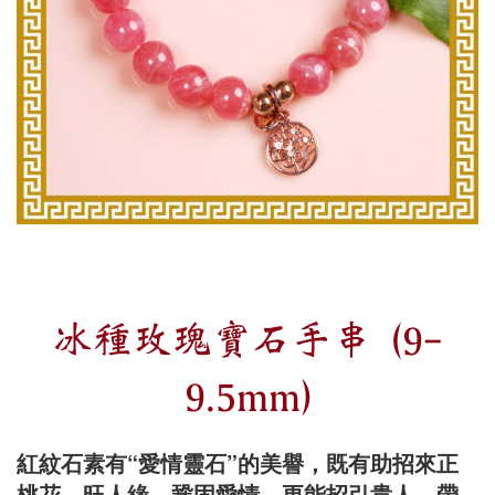
冰種玫瑰寶石手串 (9-
9.5mm)
紅紋石素有“愛情靈石”的美譽，既有助招來正
桃花、旺人緣、鞏固愛情、更能招引貴人，帶