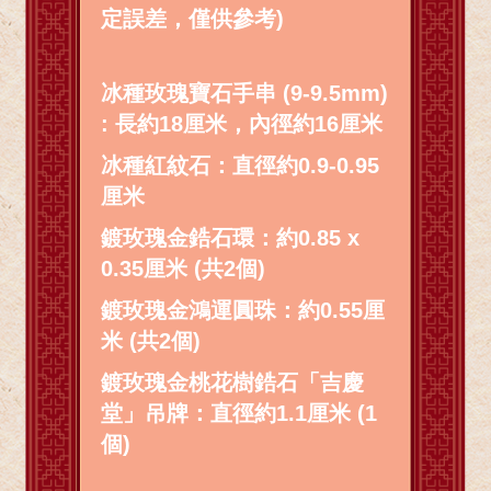
定誤差，僅供參考)
冰種玫瑰寶石手串 (9-9.5mm)
: 長約18厘米，內徑約16厘米
冰種紅紋石：直徑約0.9-0.95
厘米
鍍玫瑰金鋯石環：約0.85 x
0.35厘米 (共2個)
鍍玫瑰金鴻運圓珠：約0.55厘
米 (共2個)
鍍玫瑰金桃花樹鋯石「吉慶
堂」吊牌：直徑約1.1厘米 (1
個)