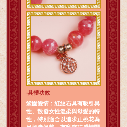
‧
具體功效
鞏固愛情：紅紋石具有吸引異
性、散發女性溫柔與母愛的特
性，特別適合以追求正桃花為