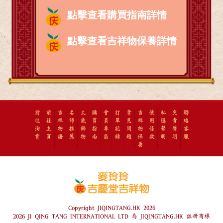
點擊查看購買指南詳情
點擊查看吉祥物保養詳情
前
前
吉
名
太
購
會
訂
常
吉
使
私
免
聯
往
往
祥
師
歲
買
員
單
見
祥
用
隱
責
絡
淘
主
物
推
飾
指
專
記
問
物
條
聲
聲
客
寶
頁
語
薦
物
南
區
錄
題
保
款
明
明
服
養
Copyright JIQINGTANG.HK 2026
2026 JI QING TANG INTERNATIONAL LTD 為 JIQINGTANG.HK 註冊商標