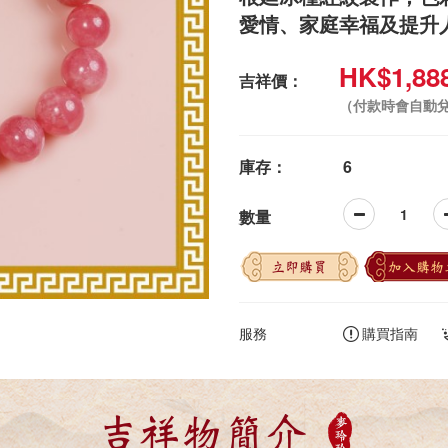
愛情、家庭幸福及提升
HK$1,88
吉祥價：
（付款時會自動
庫存：
6
數量
立即購買
加入購物
服務
購買指南
吉祥物簡介