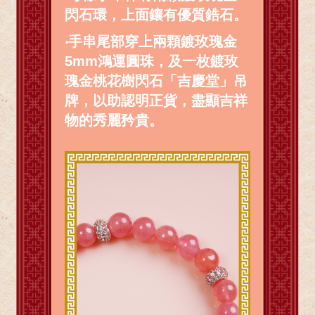
閃石環，上面鑲有優質鋯石。
‧
手串尾部穿上兩顆鍍玫瑰金
5mm鴻運圓珠，及一枚鍍玫
瑰金桃花樹閃石「吉慶堂」吊
牌，以助認明正貨，盡顯吉祥
物的秀麗矜貴。