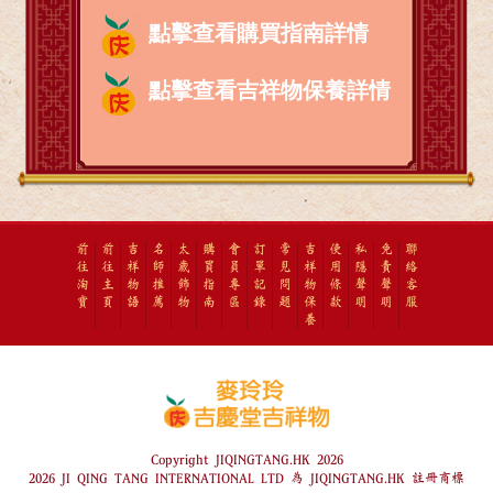
點擊查看購買指南詳情
點擊查看吉祥物保養詳情
前
前
吉
名
太
購
會
訂
常
吉
使
私
免
聯
往
往
祥
師
歲
買
員
單
見
祥
用
隱
責
絡
淘
主
物
推
飾
指
專
記
問
物
條
聲
聲
客
寶
頁
語
薦
物
南
區
錄
題
保
款
明
明
服
養
Copyright JIQINGTANG.HK 2026
2026 JI QING TANG INTERNATIONAL LTD 為 JIQINGTANG.HK 註冊商標