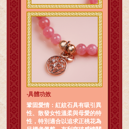
‧
具體功效
鞏固愛情：紅紋石具有吸引異
性、散發女性溫柔與母愛的特
性，特別適合以追求正桃花為