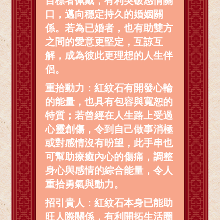
目標者佩戴，有利突破感情關
口，邁向穩定持久的婚姻關
係。若為已婚者，也有助雙方
之間的愛意更堅定，互諒互
解，成為彼此更理想的人生伴
侶。
重拾動力：紅紋石有開發心輪
的能量，也具有包容與寬恕的
特質；若曾經在人生路上受過
心靈創傷，令到自己做事消極
或對感情沒有昐望，此手串也
可幫助療癒內心的傷痛，調整
身心與感情的綜合能量，令人
重拾勇氣與動力。
招引貴人：紅紋石本身已能助
旺人際關係，有利開拓生活圈