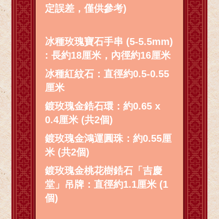
定誤差，僅供參考)
冰種玫瑰寶石手串 (5-5.5mm)
: 長約18厘米，內徑約16厘米
冰種紅紋石：直徑約0.5-0.55
厘米
鍍玫瑰金鋯石環：約0.65 x
0.4厘米 (共2個)
鍍玫瑰金鴻運圓珠：約0.55厘
米 (共2個)
鍍玫瑰金桃花樹鋯石「吉慶
堂」吊牌：直徑約1.1厘米 (1
個)