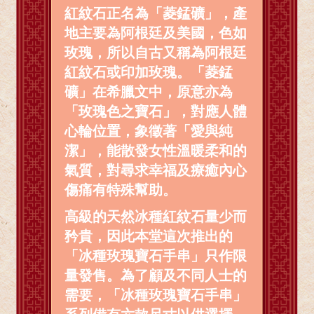
紅紋石正名為「菱錳礦」，產
地主要為阿根廷及美國，色如
玫瑰，所以自古又稱為阿根廷
紅紋石或印加玫瑰。「菱錳
礦」在希臘文中，原意亦為
「玫瑰色之寶石」，對應人體
心輪位置，象徵著「愛與純
潔」，能散發女性溫暖柔和的
氣質，對尋求幸福及療癒內心
傷痛有特殊幫助。
高級的天然冰種紅紋石量少而
矜貴，因此本堂這次推出的
「冰種玫瑰寶石手串」只作限
量發售。為了顧及不同人士的
需要，「冰種玫瑰寶石手串」