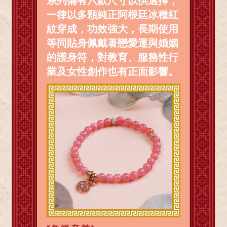
系列備有六款尺寸以供選擇，
一律以多顆純正阿根廷冰種紅
紋穿成，功效強大，長期使用
等同貼身佩戴著戀愛運與婚姻
的護身符，對教育、服務性行
業及女性創作也有正面影響。