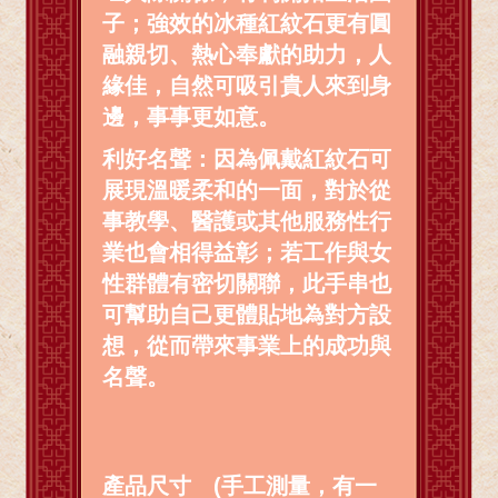
子；強效的冰種紅紋石更有圓
融親切、熱心奉獻的助力，人
緣佳，自然可吸引貴人來到身
邊，事事更如意。
利好名聲：因為佩戴紅紋石可
展現溫暖柔和的一面，對於從
事教學、醫護或其他服務性行
業也會相得益彰；若工作與女
性群體有密切關聯，此手串也
可幫助自己更體貼地為對方設
想，從而帶來事業上的成功與
名聲。
產品尺寸 (手工測量，有一