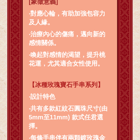
[象徵意義]
‧對應心輪，有助加強包容力
及人緣。
‧治療內心的傷痛，邁向新的
感情關係。
‧喚起對感情的渴望，提升桃
花運，尤其適合女性使用。
【冰種玫瑰寶石手串系列】
‧
設計特色
‧
共有多款紅紋石圓珠尺寸(由
5mm至11mm) 款式任君選
擇。
‧
每條手串伴有兩顆鍍玫瑰金