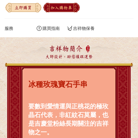
立即購買
加入購物車
服務
購買指南
吉祥物保養
吉祥物簡介
大師設計，助您催旺運勢
冰種玫瑰寶石手串
要數到愛情運與正桃花的極玫
晶石代表，非紅紋石莫屬，也
是吉慶堂粉絲長期關注的吉祥
物之一。