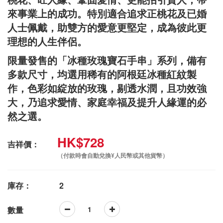
來事業上的成功。特別適合追求正桃花及已婚
人士佩戴，助雙方的愛意更堅定，成為彼此更
理想的人生伴侶。
限量發售的「冰種玫瑰寶石手串」系列，備有
多款尺寸，均選用稀有的阿根廷冰種紅紋製
作，色彩如綻放的玫瑰，剔透水潤，且功效強
大，乃追求愛情、家庭幸福及提升人緣運的必
然之選。
HK$728
吉祥價：
（付款時會自動兌換¥人民幣或其他貨幣）
庫存：
2
數量