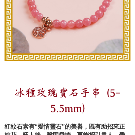
冰種玫瑰寶石手串 (5-
5.5mm)
紅紋石素有“愛情靈石”的美譽，既有助招來正
桃花、旺人緣、鞏固愛情、更能招引貴人，帶