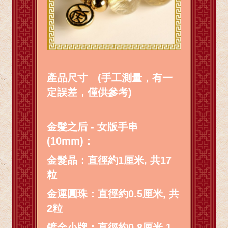
產品尺寸 (手工測量，有一
定誤差，僅供參考)
金髮之后 - 女版手串
(10mm)：
金髮晶：直徑約1厘米, 共17
粒
金運圓珠：直徑約0.5厘米, 共
2粒
鍍金小牌：直徑約0.8厘米 1