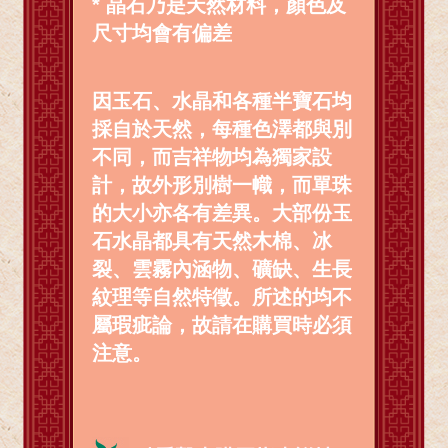
* 晶石乃是天然材料，顏色及
尺寸均會有偏差
因玉石、水晶和各種半寶石均
採自於天然，每種色澤都與別
不同，而吉祥物均為獨家設
計，故外形別樹一幟，而單珠
的大小亦各有差異。大部份玉
石水晶都具有天然木棉、冰
裂、雲霧內涵物、礦缺、生長
紋理等自然特徵。所述的均不
屬瑕疵論，故請在購買時必須
注意。