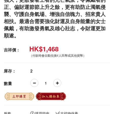
正、偏財運節節上升之餘，更有助防止濁氣侵
襲、守護自身氣場、增強自信魄力、招來貴人
相扶。最適合需要強化財運及自身能量的女士
佩戴，有助激發勇氣及雄心壯志，令財運更加
順遂。
HK$1,468
吉祥價：
（付款時會自動兌換¥人民幣或其他貨幣）
庫存：
2
數量
立即購買
加入購物車
服務
購買指南
吉祥物保養