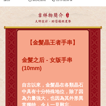
吉祥物簡介
大師設計，助您催旺運勢
【金髮晶王者手串】
金髮之后 - 女版手串
(10mm)
自古以來，金髮晶在各類晶石
中具有十分特殊地位，除了因
為力量強大，也因為其外形異
常獨特，令人一見難忘。