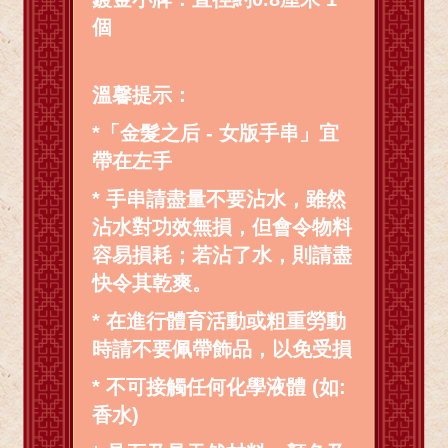
個
溫馨提示：
*「金髮之后 - 女版手串」宜
帶在左手
* 手串請盡量不要沾水，雖然
沾水對功效無損，但會令物料
容易損耗；若沾了水，則請盡
快令其乾爽。
* 在進行體育活動或粗重勞動
時請不要佩帶飾品，以免受損
* 不可接觸任何化學液體 (如:
香水)