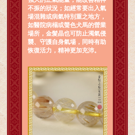
不振的狀況；如經常要出入氣
場混雜或病氣特別重之地方，
如醫院病榻或聲色犬馬的營業
場所，金髮晶也可防止濁氣侵
襲、守護自身氣場，同時有助
恢復活力，精神更加充沛。