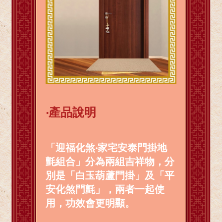
‧產品說明
「迎福化煞‧家宅安泰門掛地
氈組合」分為兩組吉祥物，分
別是「白玉葫蘆門掛」及「平
安化煞門氈」，兩者一起使
用，功效會更明顯。