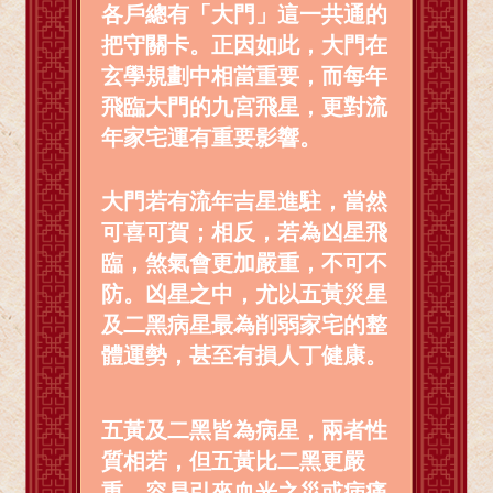
各戶總有「大門」這一共通的
把守關卡。正因如此，大門在
玄學規劃中相當重要，而每年
飛臨大門的九宮飛星，更對流
年家宅運有重要影響。
大門若有流年吉星進駐，當然
可喜可賀；相反，若為凶星飛
臨，煞氣會更加嚴重，不可不
防。凶星之中，尤以五黃災星
及二黑病星最為削弱家宅的整
體運勢，甚至有損人丁健康。
五黃及二黑皆為病星，兩者性
質相若，但五黃比二黑更嚴
重，容易引來血光之災或病痛