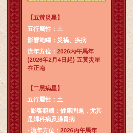
【五黃災星】
五行屬性：土
影響範疇：災禍、疾病
流年方位：
2026丙午馬年
(2026年2月4日起) 五黃災星
在正南
【二黑病星】
五行屬性：土
‧
影響範疇：健康問題，尤其
是婦科病及腸胃病
‧
流年方位：
2026丙午馬年