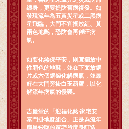
纏身，更要提防舊病復發。如
發現流年為五黃災星或二黑病
星飛臨，大門不宜擺放紅、黃
兩色地氈，恐防會再催旺病
氣。
如要化煞保平安，則宜擺放中
性顏色的地氈，並在下面放銅
片或六個銅錢化解病氣，並最
好在大門旁掛白玉葫蘆，以化
解流年病氣的侵襲。
吉慶堂的「迎福化煞‧家宅安
泰門掛地氈組合」正是為流年
病星飛臨的家宅所度身訂造，