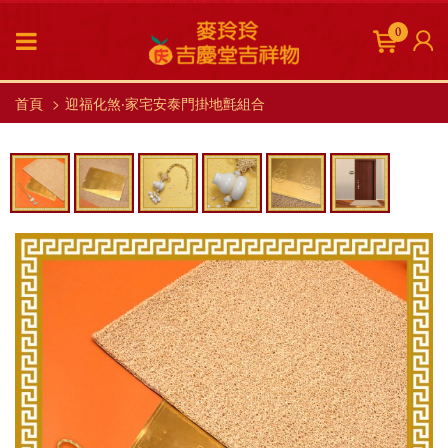
0
首頁
迎福化煞‧家宅安泰門掛地氈組合