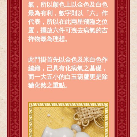
氣，所以顏色上以金色及白色
最為有利，數字則以「六」作
代表，所以在此兩星飛臨之位
置，擺放六件可洩去病氣的吉
祥物最為理想。
此門掛首先以金色及米白色作
編織，已具有化病氣之基礎，
而一大五小的白玉葫蘆更是除
穢化煞之重點。