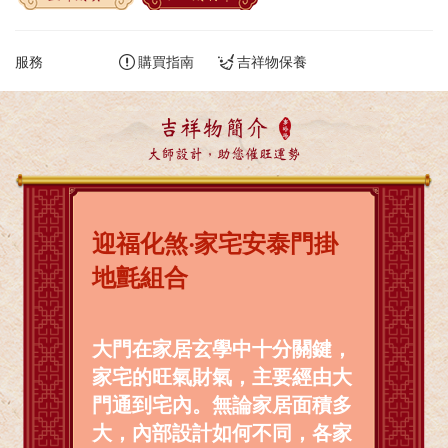
服務
購買指南
吉祥物保養
吉祥物簡介
大師設計，助您催旺運勢
迎福化煞‧家宅安泰門掛
地氈組合
大門在家居玄學中十分關鍵，
家宅的旺氣財氣，主要經由大
門通到宅內。無論家居面積多
大，內部設計如何不同，各家