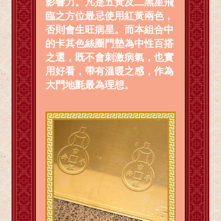
影響力。凡是五黃及二黑星飛
臨之方位最忌使用紅黃兩色，
否則會生旺病星。而本組合中
的卡其色絲圈門墊為中性百搭
之選，既不會刺激病氣，也實
用好看，帶有溫暖之感，作為
大門地氈最為理想。