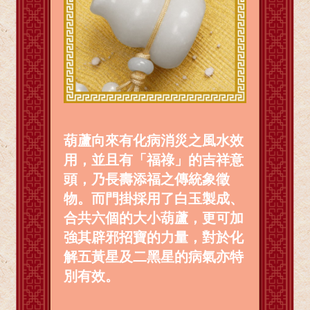
葫蘆向來有化病消災之風水效
用，並且有「福祿」的吉祥意
頭，乃長壽添福之傳統象徵
物。而門掛採用了白玉製成、
合共六個的大小葫蘆，更可加
強其辟邪招寶的力量，對於化
解五黃星及二黑星的病氣亦特
別有效。