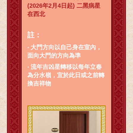
(2026年2月4日起) 二黑病星
在西北
註：
‧
大門方向以自己身在室內，
面向大門的方向為準
‧ 流年吉凶星轉移以每年立春
為分水嶺，宜於此日或之前轉
換吉祥物