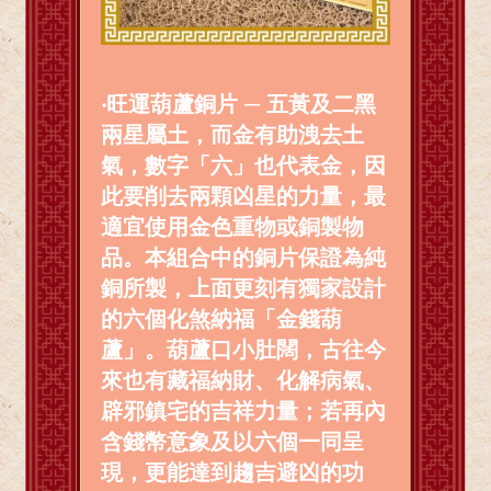
‧旺運葫蘆銅片 ─ 五黃及二黑
兩星屬土，而金有助洩去土
氣，數字「六」也代表金，因
此要削去兩顆凶星的力量，最
適宜使用金色重物或銅製物
品。本組合中的銅片保證為純
銅所製，上面更刻有獨家設計
的六個化煞納福「金錢葫
蘆」。葫蘆口小肚闊，古往今
來也有藏福納財、化解病氣、
辟邪鎮宅的吉祥力量；若再內
含錢幣意象及以六個一同呈
現，更能達到趨吉避凶的功