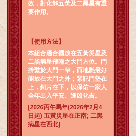
效，對化解五黃及二黑星有重
要作用。
【使用方法】
本組合適合擺放在五黃災星及
二黑病星飛臨之大門方位。門
掛繫於大門一帶，而地氈最好
能放在大門之外；緊記門墊在
上，銅片在下，以保佑一家人
全年出入平安、逢凶化吉。
[2026丙午馬年(2026年2月4
日起) 五黃災星在正南; 二黑
病星在西北]