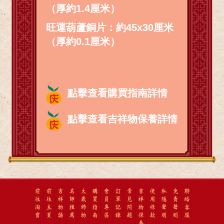
（厚約1.4厘米）
旺運葫蘆銅片：約45x30厘米
（厚約0.1厘米）
點擊查看購買指南詳情
點擊查看吉祥物保養詳情
前
前
吉
名
太
購
會
訂
常
吉
使
私
免
聯
往
往
祥
師
歲
買
員
單
見
祥
用
隱
責
絡
淘
主
物
推
飾
指
專
記
問
物
條
聲
聲
客
寶
頁
語
薦
物
南
區
錄
題
保
款
明
明
服
養