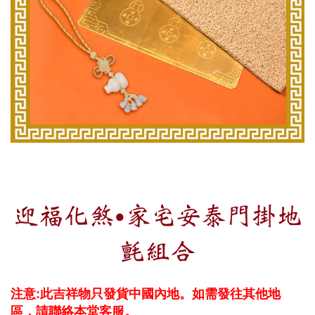
迎福化煞‧家宅安泰門掛地
氈組合
注意:此吉祥物只發貨中國內地。如需發往其他地
區，請聯絡本堂客服。