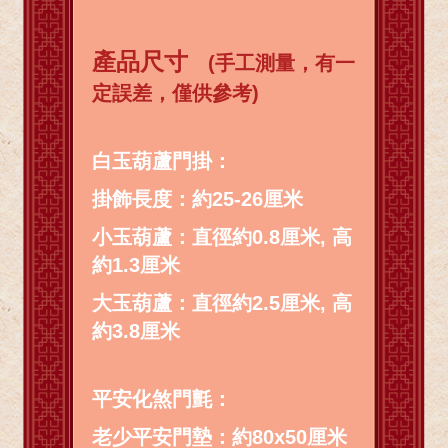
產品尺寸
(手工測量，有一
定誤差，僅供參考)
白玉葫蘆門掛：
掛飾長度：約25-26厘米
小玉葫蘆：直徑約0.8厘米, 高
約1.3厘米
大玉葫蘆：直徑約2.5厘米, 高
約3.8厘米
平安化煞門氈：
老少平安門墊：約80x50厘米