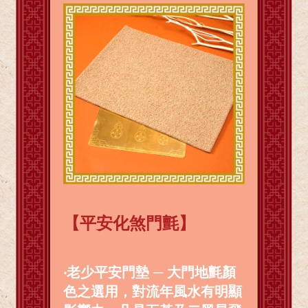
【平安化煞門氈】
‧老少平安門墊 ─ 大門地氈顏
色之選用，對流年風水有明顯