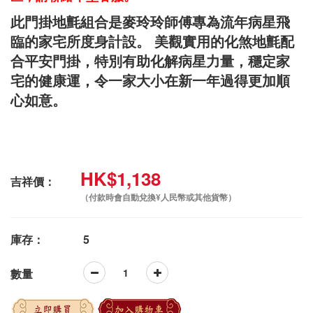
此門掛地氈組合是麥玲玲師傅專為流年病星飛
臨的家宅所度身計設。 美觀實用的化煞地氈配
合平安門掛，特別有助化解病星力量，穩定家
宅的健康運，令一家大小在新一年過得更加順
心如意。
HK$1,138
吉祥價：
（付款時會自動兌換¥人民幣或其他貨幣）
庫存：
5
數量
立即購買
加入購物車