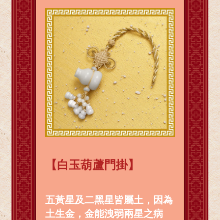
【白玉葫蘆門掛】
五黃星及二黑星皆屬土，因為
土生金，金能洩弱兩星之病