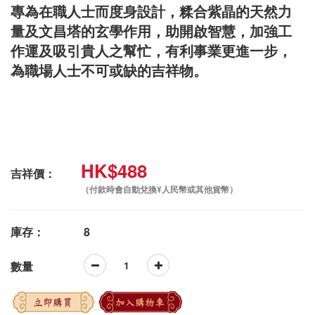
專為在職人士而度身設計，糅合紫晶的天然力
量及文昌塔的玄學作用，助開啟智慧，加強工
作運及吸引貴人之幫忙，有利事業更進一步，
為職場人士不可或缺的吉祥物。
HK$488
吉祥價：
（付款時會自動兌換¥人民幣或其他貨幣）
庫存：
8
數量
立即購買
加入購物車