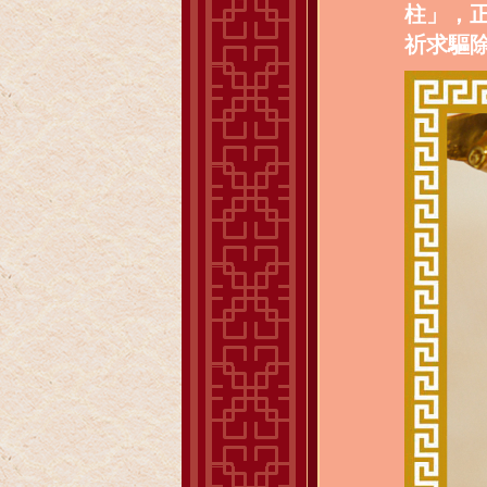
柱」，
祈求驅