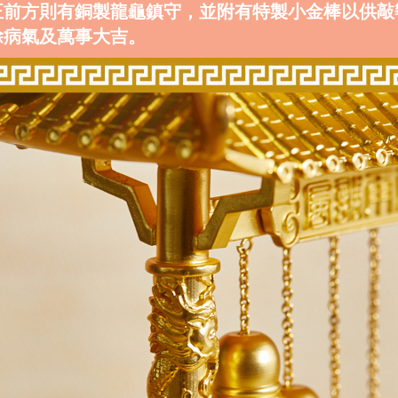
正前方則有銅製龍龜鎮守，並附有特製小金棒以供敲
除病氣及萬事大吉。