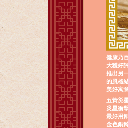
健康乃
大獲好
推出另
的風格
美好寓
五黃災
災星衝
最好用
金色銅