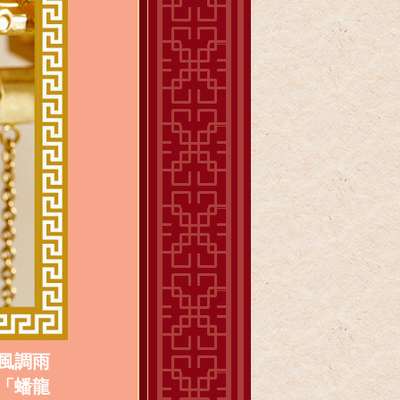
風調雨
「蟠龍