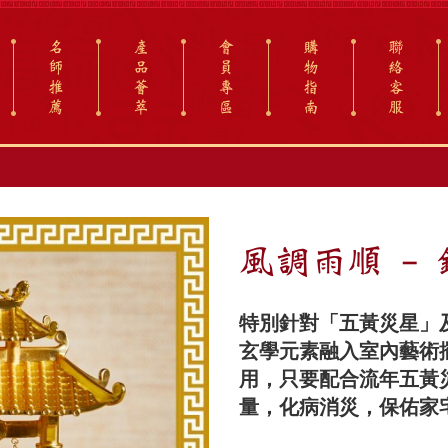
名
產
會
購
聯
師
品
員
物
絡
推
薈
專
指
客
薦
萃
區
南
服
風調雨順 -
特別針對「五黃災星」
玄學元素融入室內藝術
用，只要配合流年五黃
量，化病消災，保佑家