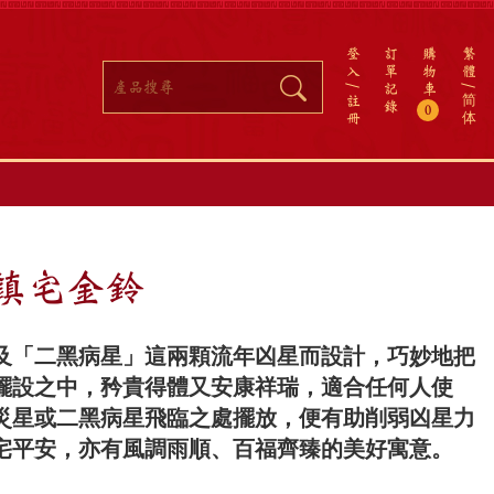
登
訂
購
繁
入
單
物
體
記
車
註
简
錄
0
冊
体
 鎮宅金鈴
及「二黑病星」這兩顆流年凶星而設計，巧妙地把
擺設之中，矜貴得體又安康祥瑞，適合任何人使
災星或二黑病星飛臨之處擺放，便有助削弱凶星力
宅平安，亦有風調雨順、百福齊臻的美好寓意。