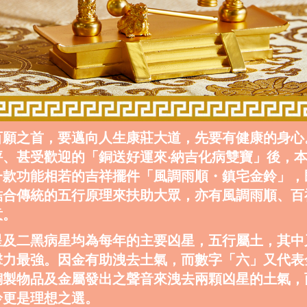
百願之首，要邁向人生康莊大道，先要有健康的身心
評、甚受歡迎的「銅送好運來‧納吉化病雙寶」後，
一款功能相若的吉祥擺件「風調雨順・鎮宅金鈴」，
結合傳統的五行原理來扶助大眾，亦有風調雨順、百
意。
星及二黑病星均為每年的主要凶星，五行屬土，其中
擊力最強。因金有助洩去土氣，而數字「六」又代表
銅製物品及金屬發出之聲音來洩去兩顆凶星的土氣，
鈴更是理想之選。