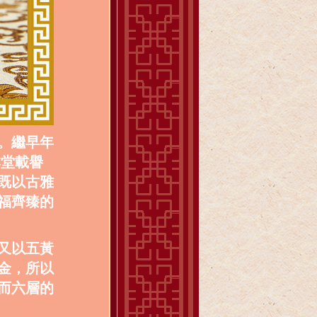
。繼早年
本堂載譽
既以古雅
福齊臻的
又以五黃
金，所以
而六層的