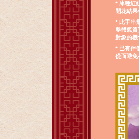
* 冰種
開花結果
* 此手
整體氣質
對象的機
* 已有
從而避免