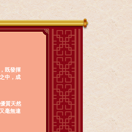
，既發揮
之中，成
種優質天然
又毫無違