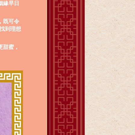
姻緣早日
，既可令
找到理想
更甜蜜，