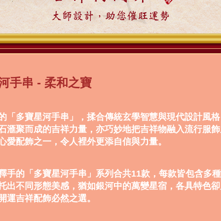
大師設計，助您催旺運勢
河手串 - 柔和之寶
的「多寶星河手串」，揉合傳統玄學智慧與現代設計風格
石滙聚而成的吉祥力量，亦巧妙地把吉祥物融入流行服飾
心愛配飾之一，令人裡外更添自信與力量。
釋手的「多寶星河手串」系列合共11款，每款皆包含多
托出不同形態美感，猶如銀河中的萬變星宿，各具特色卻
開運吉祥配飾必然之選。