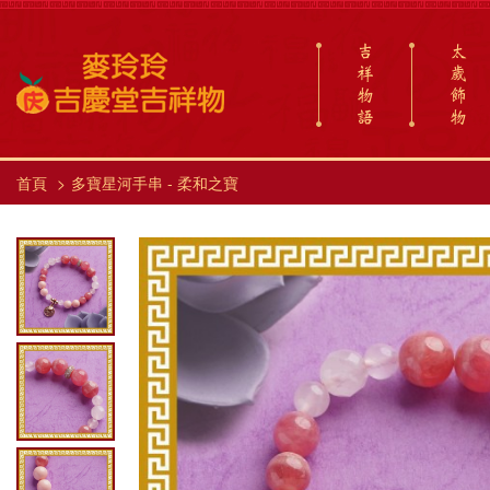
吉
太
祥
歲
物
飾
語
物
首頁
多寶星河手串 - 柔和之寶