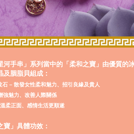
星河手串」系列當中的「柔和之寶」由優質的
晶及胭脂貝組成：
紅紋石 – 散發女性柔和魅力、招引良緣及貴人
– 增強魅力、改善人際關係
貝–溫柔正面、感情生活更順遂
之寶」具體功效：