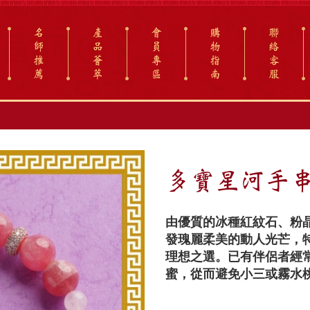
名
產
會
購
聯
師
品
員
物
絡
推
薈
專
指
客
薦
萃
區
南
服
多寶星河手串
由優質的冰種紅紋石、粉
發瑰麗柔美的動人光芒，
理想之選。已有伴侶者經
蜜，從而避免小三或霧水