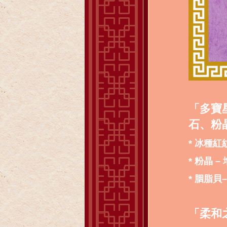
「多寶
石、粉
* 冰種
* 粉晶 
* 胭脂
「柔和