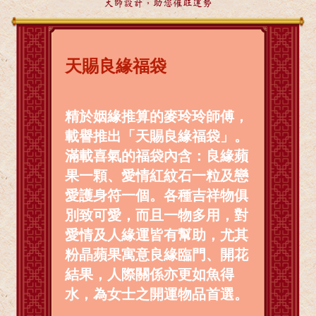
大師設計，助您催旺運勢
天賜良緣福袋
精於姻緣推算的麥玲玲師傅，
載譽推出「天賜良緣福袋」。
滿載喜氣的福袋內含：良緣蘋
果一顆、愛情紅紋石一粒及戀
愛護身符一個。各種吉祥物俱
別致可愛，而且一物多用，對
愛情及人緣運皆有幫助，尤其
粉晶蘋果寓意良緣臨門、開花
結果，人際關係亦更如魚得
水，為女士之開運物品首選。