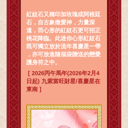
紅紋石又稱印加玫瑰或阿根廷
石，自古象徵愛神，力量深
遠，而心形的紅紋石更可招正
桃花降臨。此迷你心形紅紋石
既可獨立放於流年喜慶星一帶
，亦可放進隨福袋贈送的戀愛
護身符之中。
[ 2026丙午馬年(2026年2月4
日起) 九紫當旺財星/喜慶星在
東南 ]