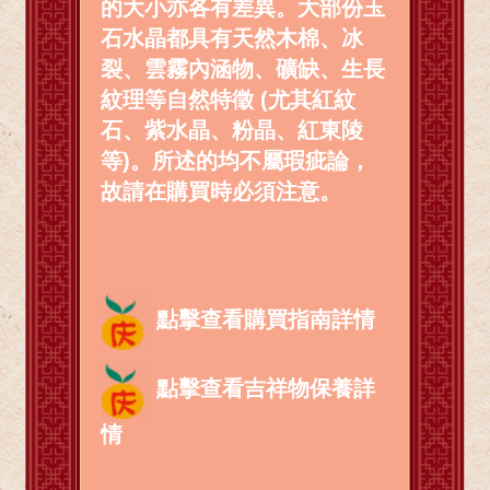
的大小亦各有差異。大部份玉
石水晶都具有天然木棉、冰
裂、雲霧內涵物、礦缺、生長
紋理等自然特徵 (尤其紅紋
石、紫水晶、粉晶、紅東陵
等)。所述的均不屬瑕疵論，
故請在購買時必須注意。
點擊查看購買指南詳情
點擊查看吉祥物保養詳
情