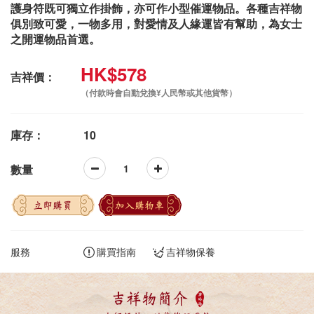
護身符既可獨立作掛飾，亦可作小型催運物品。各種吉祥物
俱別致可愛，一物多用，對愛情及人緣運皆有幫助，為女士
之開運物品首選。
HK$578
吉祥價：
（付款時會自動兌換¥人民幣或其他貨幣）
庫存：
10
數量
立即購買
加入購物車
服務
購買指南
吉祥物保養
吉祥物簡介