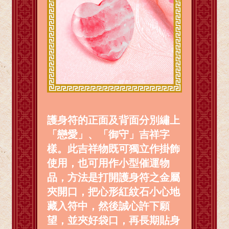
護身符的正面及背面分別繡上
「戀愛」、「御守」吉祥字
樣。此吉祥物既可獨立作掛飾
使用，也可用作小型催運物
品，方法是打開護身符之金屬
夾開口，把心形紅紋石小心地
藏入符中，然後誠心許下願
望，並夾好袋口，再長期貼身