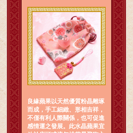
良緣蘋果以天然優質粉晶雕琢
而成，手工細緻、形相吉祥，
不僅有利人際關係，也可促進
感情運之發展。此水晶蘋果宜