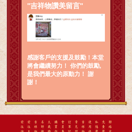
"吉祥物讚美留言"
感謝客戶的支援及鼓勵！本堂
將會繼續努力！ 你們的鼓勵,
是我們最大的原動力！ 謝
謝！
前
前
吉
名
太
購
會
訂
常
吉
使
私
免
聯
往
往
祥
師
歲
買
員
單
見
祥
用
隱
責
絡
淘
主
物
推
飾
指
專
記
問
物
條
聲
聲
客