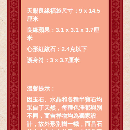
天賜良緣福袋尺寸：9 x 14.5
厘米
良緣蘋果：3.1 x 3.1 x 3.7厘
米
心形紅紋石：2.4克以下
護身符：3 x 3.7厘米
溫馨提示：
因玉石、水晶和各種半寶石均
采自于天然，每種色澤都與別
不同，而吉祥物均為獨家設
計，故外形別樹一幟，而晶石