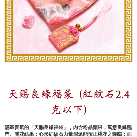
天賜良緣福袋 (紅紋石2.4
克以下)
滿載喜氣的「天賜良緣福袋」，內含粉晶蘋果，寓意良緣臨
門、開花結果；心形紅紋石力量深遠能招正桃花之降臨；而