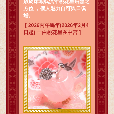
放於床頭或流年桃花星飛臨之
方位 ，個人魅力自可與日俱
增。
[ 2026丙午馬年(2026年2月4
日起) 一白桃花星在中宮 ]