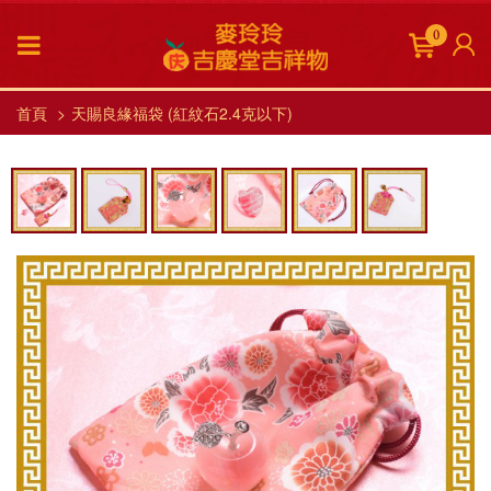
0
首頁
天賜良緣福袋 (紅紋石2.4克以下)