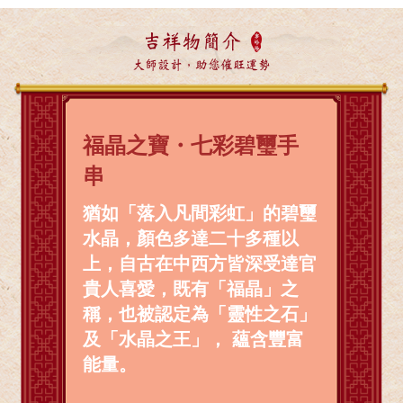
吉祥物簡介
大師設計，助您催旺運勢
福晶之寶・七彩碧璽手
串
猶如「落入凡間彩虹」的碧璽
水晶，顏色多達二十多種以
上，自古在中西方皆深受達官
貴人喜愛，既有「福晶」之
稱，也被認定為「靈性之石」
及「水晶之王」， 蘊含豐富
能量。