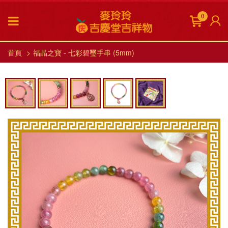
0
首頁
福晶之寶 - 七彩碧璽手串 (5mm)