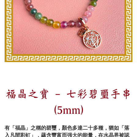
福晶之寶 - 七彩碧璽手串
(5mm)
有「福晶」之稱的碧璽，顏色多達二十多種，猶如「落
入凡間彩虹」，蘊含豐富而强大的能量，在水晶界被認