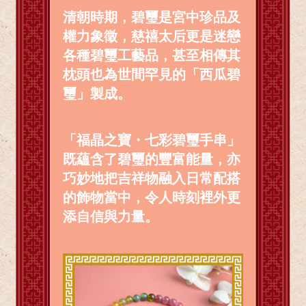
清朝時期，碧璽是宮中珍品及
權力象徵，慈禧太后更是迷戀
各種碧璽工藝品，甚至相傳其
枕頭也為世間罕見的「西瓜碧
璽」製成。
「福晶之寶・七彩碧璽手串」
既蘊含了碧璽的豐富能量，亦
巧妙地把吉祥物融入日常配搭
的飾物當中，令人時刻裡外更
添自信與力量。