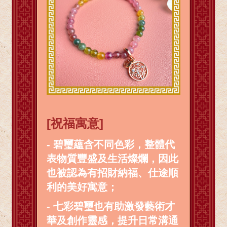
[祝福寓意]
- 碧璽蘊含不同色彩，整體代
表物質豐盛及生活燦爛，因此
也被認為有招財納福、仕途順
利的美好寓意；
- 七彩碧璽也有助激發藝術才
華及創作靈感，提升日常溝通