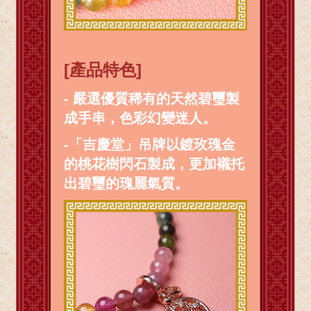
[產品特色]
- 嚴選優質稀有的天然碧璽製
成手串，色彩幻變迷人。
-「吉慶堂」吊牌以鍍玫瑰金
的桃花樹閃石製成，更加襯托
出碧璽的瑰麗氣質。