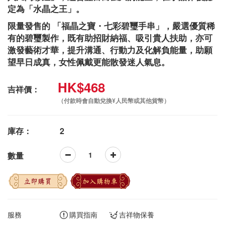
定為「水晶之王」。
限量發售的 「福晶之寶・七彩碧璽手串」，嚴選優質稀
有的碧璽製作，既有助招財納福、吸引貴人扶助，亦可
激發藝術才華，提升溝通、行動力及化解負能量，助願
望早日成真，女性佩戴更能散發迷人氣息。
HK$468
吉祥價：
（付款時會自動兌換¥人民幣或其他貨幣）
庫存：
2
數量
立即購買
加入購物車
服務
購買指南
吉祥物保養