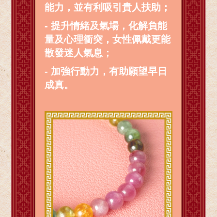
能力，並有利吸引貴人扶助；
- 提升情緒及氣場，化解負能
量及心理衝突，女性佩戴更能
散發迷人氣息；
- 加強行動力，有助願望早日
成真。