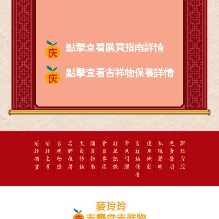
點擊查看購買指南詳情
點擊查看吉祥物保養詳情
前
前
吉
名
太
購
會
訂
常
吉
使
私
免
聯
往
往
祥
師
歲
買
員
單
見
祥
用
隱
責
絡
淘
主
物
推
飾
指
專
記
問
物
條
聲
聲
客
寶
頁
語
薦
物
南
區
錄
題
保
款
明
明
服
養