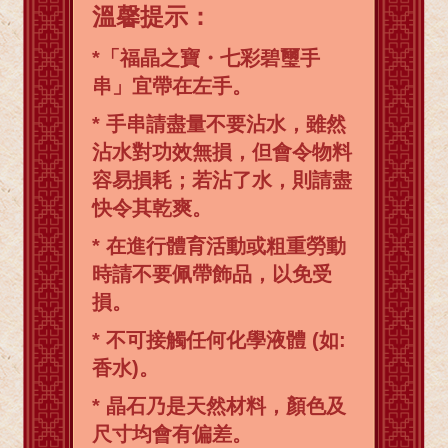
溫馨提示：
*「福晶之寶・七彩碧璽手
串」宜帶在左手。
* 手串請盡量不要沾水，雖然
沾水對功效無損，但會令物料
容易損耗；若沾了水，則請盡
快令其乾爽。
* 在進行體育活動或粗重勞動
時請不要佩帶飾品，以免受
損。
* 不可接觸任何化學液體 (如:
香水)。
* 晶石乃是天然材料，顏色及
尺寸均會有偏差。