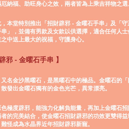
驅厄納福、助旺身心之效，兩者皆為上乘吉祥物之選
，本堂特別推出「招財辟邪 - 金曜石手串」及「守正
手串」，並備有男款及女款以供選擇，適合任何人士
道之中送上最大的祝福，守護身心。
辟邪 - 金曜石手串 】
，又名金沙黑曜石，是黑曜石中的極品。金曜石的「
，散發出金曜石獨有的金色光芒，異常漂亮。
原色極度辟邪，能強力化解負能量，再加上金曜石招
兩者的完美結合，使金曜石招財辟邪的功效更雙得益
，難怪成為水晶界近年招財辟邪新寵。