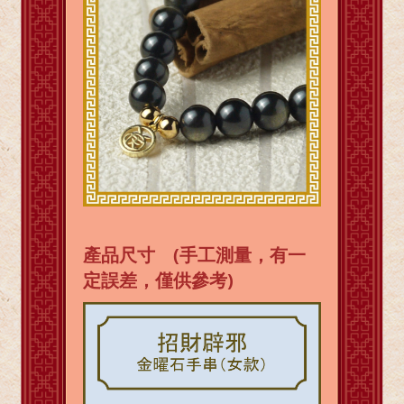
產品尺寸 (手工測量，有一
定誤差，僅供參考)