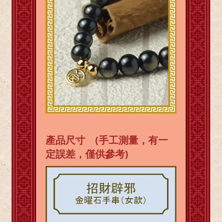
產品尺寸 (手工測量，有一
定誤差，僅供參考)