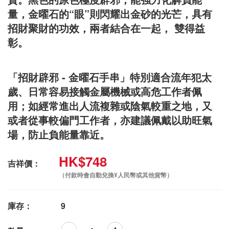
量，金曜石的“眼”則閃耀出金砂的光芒，具有
招財聚財的功效，兩者結合在一起， 雙得益
彰。
「招財辟邪 - 金曜石手串」特別適合流年犯太
歲、日常容易接觸金屬機械或高危工作者佩
用；如經常進出人流複雜或陰氣較重之地，又
或者從事較偏門工作者，亦建議佩戴以助旺氣
場，防止負能量靠近。
HK$748
吉祥價：
（付款時會自動兌換¥人民幣或其他貨幣）
庫存：
9