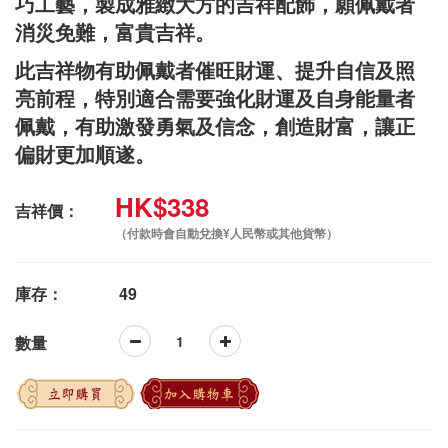
巧工藝，製成雅緻大方的吉祥配飾，願佩戴者
消災免難，富貴吉祥。
此吉祥物有助佩戴者催旺財運、提升自信及照
亮前程，特別適合需要強化財運及自身能量者
佩戴，有助激發勇氣及信念，創造財富，讓正
偏財更加順遂。
HK$338
吉祥價：
（付款時會自動兌換¥人民幣或其他貨幣）
庫存：
49
數量
立即購買
加入購物車