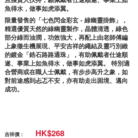
魚得水，做事如虎添翼。
限量發售的「七色
閃金
彩玄 - 綠幽靈掛飾」，
精選優質天然的綠幽靈製作，晶體清透，綠色
部分綠而油潤，功效強大，再配上由老師傅編
上象徵生機展現、平安吉祥的繩結及靈巧別緻
的鍍金「鋯石路路通珠」，有助佩戴者仕途順
遂、事業上如魚得水，做事如虎添翼。 特別適
合營商或在職人士佩戴，有步步高升之象，如
對前途感到忐忑不安，亦有助走出困境、邁向
成功。
HK$268
吉祥價：