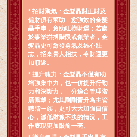
* 招財聚氣：金髮晶對正財及
偏財俱有幫助，愈強效的金髮
晶手串，愈助旺橫財運；若處
於事業拼搏階段或創業者，金
髮晶更可激發勇氣及雄心壯
志，招來貴人相扶，令財運更
加順遂。
* 提升魄力：金髮晶不僅有助
增強集中力，也一併提升行動
力和決斷力，十分適合管理階
層佩戴；尤其剛剛晉升為主管
職階一族，更可大大加強自信
心，減低猶豫不決的情況，工
作表現更加眼前一亮。