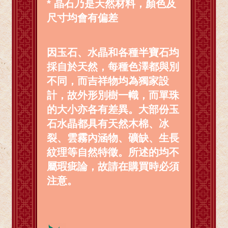
* 晶石乃是天然材料，顏色及
尺寸均會有偏差
因玉石、水晶和各種半寶石均
採自於天然，每種色澤都與別
不同，而吉祥物均為獨家設
計，故外形別樹一幟，而單珠
的大小亦各有差異。大部份玉
石水晶都具有天然木棉、冰
裂、雲霧內涵物、礦缺、生長
紋理等自然特徵。所述的均不
屬瑕疵論，故請在購買時必須
注意。