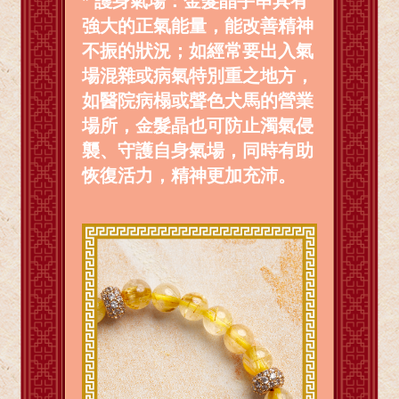
* 護身氣場：金髮晶手串具有
強大的正氣能量，能改善精神
不振的狀況；如經常要出入氣
場混雜或病氣特別重之地方，
如醫院病榻或聲色犬馬的營業
場所，金髮晶也可防止濁氣侵
襲、守護自身氣場，同時有助
恢復活力，精神更加充沛。