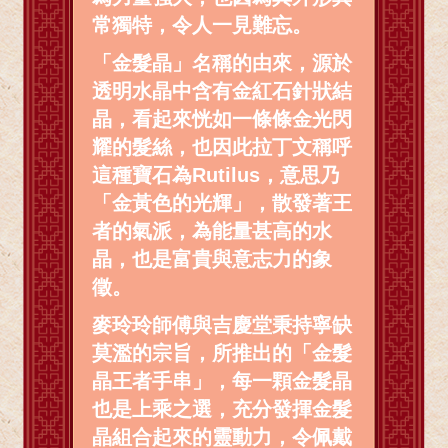
常獨特，令人一見難忘。
「金髮晶」名稱的由來，源於
透明水晶中含有金紅石針狀結
晶，看起來恍如一條條金光閃
耀的髮絲，也因此拉丁文稱呼
這種寶石為Rutilus，意思乃
「金黃色的光輝」，散發著王
者的氣派，為能量甚高的水
晶，也是富貴與意志力的象
徵。
麥玲玲師傅與吉慶堂秉持寧缺
莫濫的宗旨，所推出的「金髮
晶王者手串」，每一顆金髮晶
也是上乘之選，充分發揮金髮
晶組合起來的靈動力，令佩戴