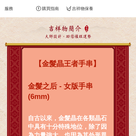
服務
購買指南
吉祥物保養
吉祥物簡介
大師設計，助您催旺運勢
【金髮晶王者手串】
金髮之后 - 女版手串
(6mm)
自古以來，金髮晶在各類晶石
中具有十分特殊地位，除了因
為力量強大，也因為其外形異