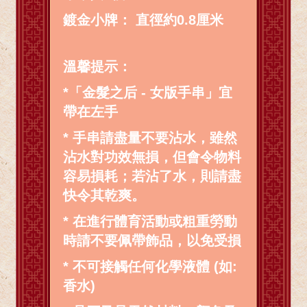
鍍金小牌： 直徑約0.8厘米
溫馨提示：
*「金髮之后 - 女版手串」宜
帶在左手
* 手串請盡量不要沾水，雖然
沾水對功效無損，但會令物料
容易損耗；若沾了水，則請盡
快令其乾爽。
* 在進行體育活動或粗重勞動
時請不要佩帶飾品，以免受損
* 不可接觸任何化學液體 (如:
香水)