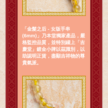
「金髮之后 - 女版手串
(6mm)」乃本堂獨家產品，嚴
格監控品質，並特別綴上「吉
慶堂」鍍金小牌以茲識別，以
助認明正貨，盡顯吉祥物的尊
貴氣派。