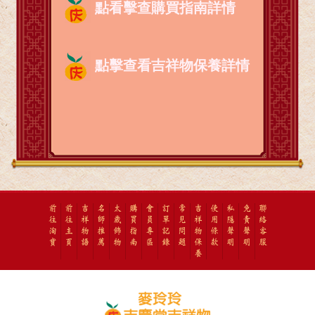
點
看
擊查購買指南詳情
點擊查看吉祥物保養詳情
前
前
吉
名
太
購
會
訂
常
吉
使
私
免
聯
往
往
祥
師
歲
買
員
單
見
祥
用
隱
責
絡
淘
主
物
推
飾
指
專
記
問
物
條
聲
聲
客
寶
頁
語
薦
物
南
區
錄
題
保
款
明
明
服
養