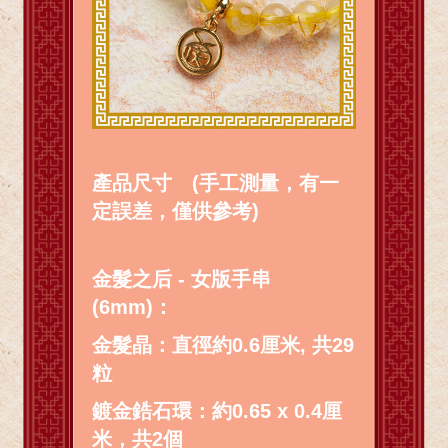
產品尺寸 (手工測量，有一
定誤差，僅供參考)
金髮之后 - 女版手串
(6mm)：
金髮晶：直徑約0.6厘米, 共29
粒
鍍金鋯石環：約0.65 x 0.4厘
米，共2個