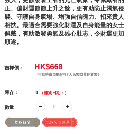
正、偏財運節節上升之餘，更有助防止濁氣侵
襲、守護自身氣場、增強自信魄力、招來貴人
相扶。最適合需要強化財運及自身能量的女士
佩戴，有助激發勇氣及雄心壯志，令財運更加
順遂。
HK$668
吉祥價：
（付款時會自動兌換¥人民幣或其他貨幣）
庫存：
0
（補貨日期：）
數量
暫時缺貨
加入心願單