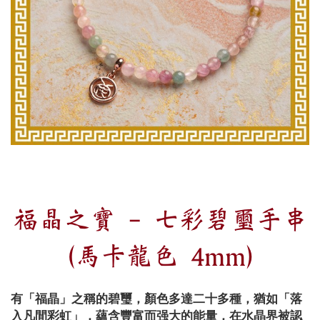
福晶之寶 - 七彩碧璽手串
(馬卡龍色 4mm)
有「福晶」之稱的碧璽，顏色多達二十多種，猶如「落
入凡間彩虹」，蘊含豐富而强大的能量，在水晶界被認