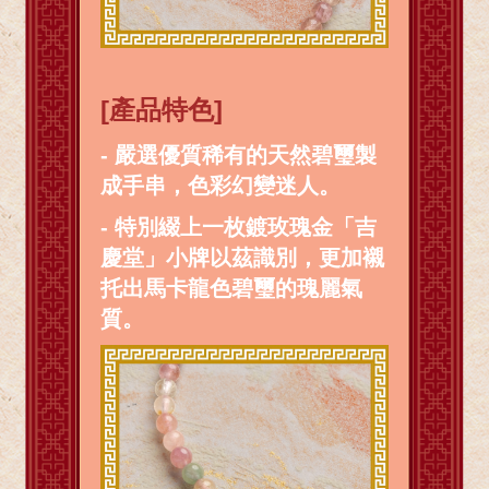
[產品特色]
- 嚴選優質稀有的天然碧璽製
成手串，色彩幻變迷人。
- 特別綴上一枚鍍玫瑰金「吉
慶堂」小牌以茲識別，更加襯
托出馬卡龍色碧璽的瑰麗氣
質。