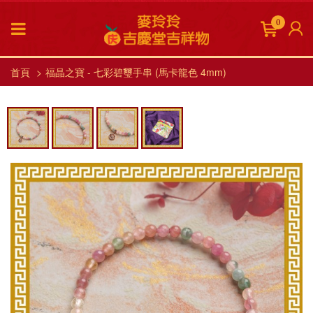
0
首頁
福晶之寶 - 七彩碧璽手串 (馬卡龍色 4mm)