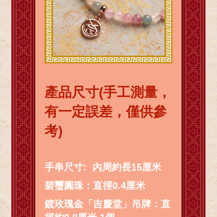
產品尺寸(手工測量，
有一定誤差，僅供參
考)
手串尺寸: 內周約長15厘米
碧璽圓珠：直徑0.4厘米
鍍玫瑰金「吉慶堂」吊牌：直