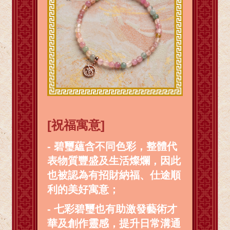
[祝福寓意]
- 碧璽蘊含不同色彩，整體代
表物質豐盛及生活燦爛，因此
也被認為有招財納福、仕途順
利的美好寓意；
- 七彩碧璽也有助激發藝術才
華及創作靈感，提升日常溝通