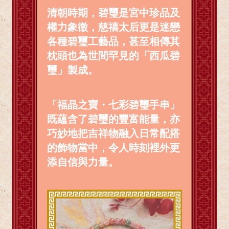
清朝時期，碧璽是宮中珍品及
權力象徵，慈禧太后更是迷戀
各種碧璽工藝品，甚至相傳其
枕頭也為世間罕見的「西瓜碧
璽」製成。
「福晶之寶・七彩碧璽手串」
既蘊含了碧璽的豐富能量，亦
巧妙地把吉祥物融入日常配搭
的飾物當中，令人時刻裡外更
添自信與力量。