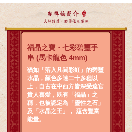
吉祥物簡介
大師設計，助您催旺運勢
福晶之寶・七彩碧璽手
串 (馬卡龍色 4mm)
猶如「落入凡間彩虹」的碧璽
水晶，顏色多達二十多種以
上，自古在中西方皆深受達官
貴人喜愛，既有「福晶」之
稱，也被認定為「靈性之石」
及「水晶之王」， 蘊含豐富
能量。