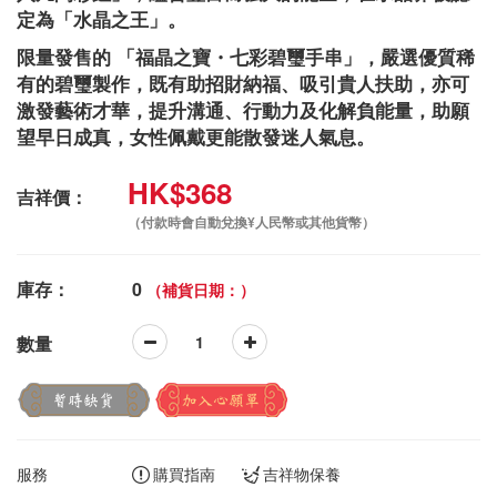
定為「水晶之王」。
限量發售的 「福晶之寶・七彩碧璽手串」，嚴選優質稀
有的碧璽製作，既有助招財納福、吸引貴人扶助，亦可
激發藝術才華，提升溝通、行動力及化解負能量，助願
望早日成真，女性佩戴更能散發迷人氣息。
HK$368
吉祥價：
（付款時會自動兌換¥人民幣或其他貨幣）
庫存：
0
（補貨日期：）
數量
暫時缺貨
加入心願單
服務
購買指南
吉祥物保養