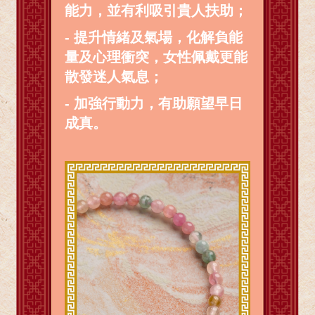
能力，並有利吸引貴人扶助；
- 提升情緒及氣場，化解負能
量及心理衝突，女性佩戴更能
散發迷人氣息；
- 加強行動力，有助願望早日
成真。