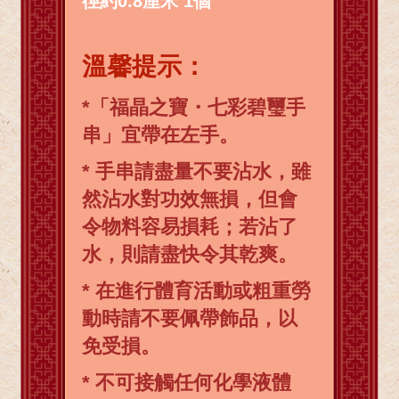
徑約0.8厘米 1個
溫馨提示：
*「福晶之寶・七彩碧璽手
串」宜帶在左手。
* 手串請盡量不要沾水，雖
然沾水對功效無損，但會
令物料容易損耗；若沾了
水，則請盡快令其乾爽。
* 在進行體育活動或粗重勞
動時請不要佩帶飾品，以
免受損。
* 不可接觸任何化學液體