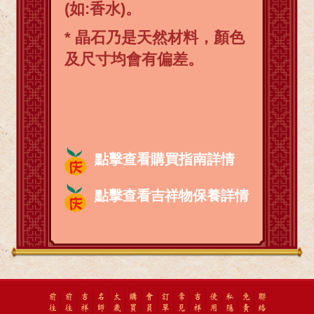
(如:香水)。
* 晶石乃是天然材料，顏色
及尺寸均會有偏差。
點擊查看購買指南詳情
點擊查看吉祥物保養詳情
前
前
吉
名
太
購
會
訂
常
吉
使
私
免
聯
往
往
祥
師
歲
買
員
單
見
祥
用
隱
責
絡