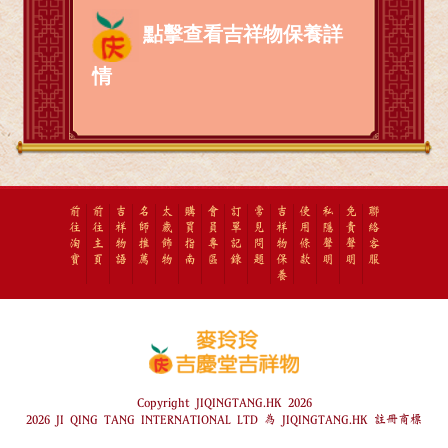
點擊查看吉祥物保養詳
情
前
前
吉
名
太
購
會
訂
常
吉
使
私
免
聯
往
往
祥
師
歲
買
員
單
見
祥
用
隱
責
絡
淘
主
物
推
飾
指
專
記
問
物
條
聲
聲
客
寶
頁
語
薦
物
南
區
錄
題
保
款
明
明
服
養
Copyright JIQINGTANG.HK 2026
2026 JI QING TANG INTERNATIONAL LTD 為 JIQINGTANG.HK 註冊商標