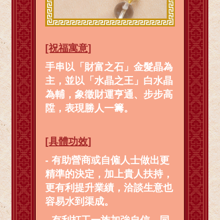
[祝福寓意]
手串以「財富之石」金髮晶為
主，並以「水晶之王」白水晶
為輔，象徵財運亨通、步步高
陞，表現勝人一籌。
[具體功效]
- 有助營商或自僱人士做出更
精準的決定，加上貴人扶持，
更有利提升業績，洽談生意也
容易水到渠成。
- 有利打工一族加強自信，同