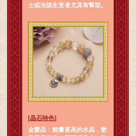
士或洽談生意者尤其有幫助。
[晶石特色]
金髮晶：能量甚高的水晶，散