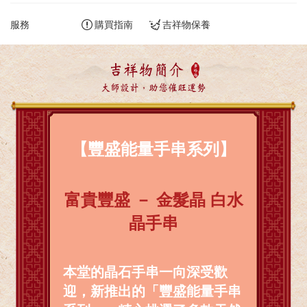
服務
購買指南
吉祥物保養
吉祥物簡介
大師設計，助您催旺運勢
【豐盛能量手串系列】
富貴豐盛 － 金髮晶 白水
晶手串
本堂的晶石手串一向深受歡
迎，新推出的「豐盛能量手串