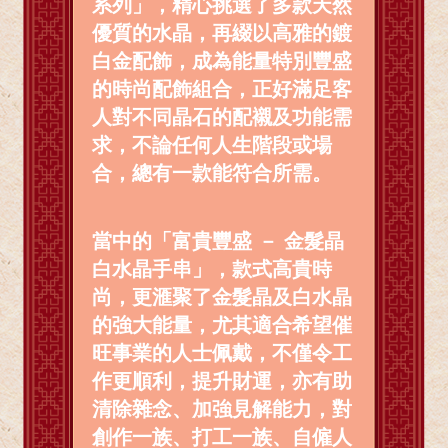
系列」，精心挑選了多款天然
優質的水晶，再綴以高雅的鍍
白金配飾，成為能量特別豐盛
的時尚配飾組合，正好滿足客
人對不同晶石的配襯及功能需
求，不論任何人生階段或場
合，總有一款能符合所需。
當中的「富貴豐盛 － 金髮晶
白水晶手串」，款式高貴時
尚，更滙聚了金髮晶及白水晶
的強大能量，尤其適合希望催
旺事業的人士佩戴，不僅令工
作更順利，提升財運，亦有助
清除雜念、加強見解能力，對
創作一族、打工一族、自僱人