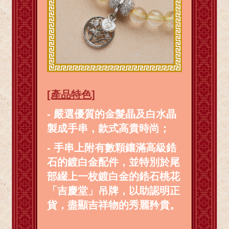
[產品特色]
- 嚴選優質的金髮晶及白水晶
製成手串，款式高貴時尚；
- 手串上附有數顆鑲滿高級鋯
石的鍍白金配件，並特別於尾
部綴上一枚鍍白金的鋯石桃花
「吉慶堂」吊牌，以助認明正
貨，盡顯吉祥物的秀麗矜貴。