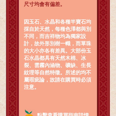
尺寸均會有偏差。
因玉石、水晶和各種半寶石均
採自於天然，每種色澤都與別
不同，而吉祥物均為獨家設
計，故外形別樹一幟，而單珠
的大小亦各有差異。大部份玉
石水晶都具有天然木棉、冰
裂、雲霧內涵物、礦缺、生長
紋理等自然特徵。所述的均不
屬瑕疵論，故請在購買時必須
注意。
點擊查看購買指南詳情