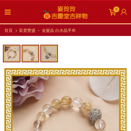
0
首頁
富貴豐盛 － 金髮晶 白水晶手串