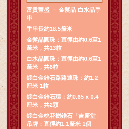
富貴豐盛 － 金髮晶 白水晶手
串
手串長約18.5釐米
金髮晶圓珠：直徑由約0.6至1
釐米，共13粒
白水晶圓珠：直徑由約0.6至1
釐米，共6粒
鍍白金鋯石路路通珠：約1.2
厘米 1粒
鍍白金鋯石環：約0.65 x 0.4
厘米，共2顆
鍍白金桃花樹鋯石「吉慶堂」
吊牌：直徑約1.1釐米 1個