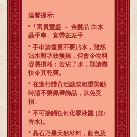
溫馨提示:
*「富貴豐盛 － 金髮晶 白水
晶手串」宜帶在左手。
* 手串請盡量不要沾水，雖然
沾水對功效無損，但會令物料
容易損耗；若沾了水，則請盡
快令其乾爽。
* 在進行體育活動或粗重勞動
時請不要佩帶飾品，以免受
損。
* 不可接觸任何化學液體 (如:
香水)。
* 晶石乃是天然材料，顏色及