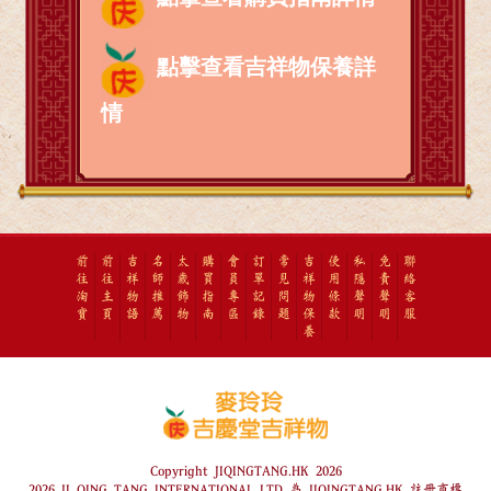
點擊查看吉祥物保養詳
情
前
前
吉
名
太
購
會
訂
常
吉
使
私
免
聯
往
往
祥
師
歲
買
員
單
見
祥
用
隱
責
絡
淘
主
物
推
飾
指
專
記
問
物
條
聲
聲
客
寶
頁
語
薦
物
南
區
錄
題
保
款
明
明
服
養
Copyright JIQINGTANG.HK 2026
2026 JI QING TANG INTERNATIONAL LTD 為 JIQINGTANG.HK 註冊商標