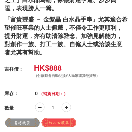
陞，表現勝人一籌。
「富貴豐盛 － 金髮晶 白水晶手串」尤其適合希
望催旺事業的人士佩戴，不僅令工作更順利，
提升財運，亦有助清除雜念、加強見解能力，
對創作一族、打工一族、自僱人士或洽談生意
者尤其有幫助。
HK$888
吉祥價：
（付款時會自動兌換¥人民幣或其他貨幣）
庫存：
0
（補貨日期：）
數量
暫時缺貨
加入心願單