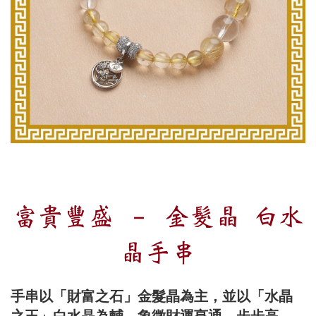
富貴豐盛 － 金髮晶 白水
晶手串
手串以「財富之石」金髮晶為主，並以「水晶
之王」白水晶為輔，象徵財運亨通、步步高