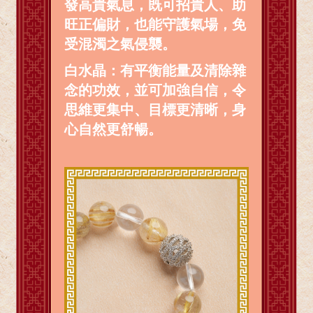
發高貴氣息，既可招貴人、助
旺正偏財，也能守護氣場，免
受混濁之氣侵襲。
白水晶：有平衡能量及清除雜
念的功效，並可加強自信，令
思維更集中、目標更清晰，身
心自然更舒暢。