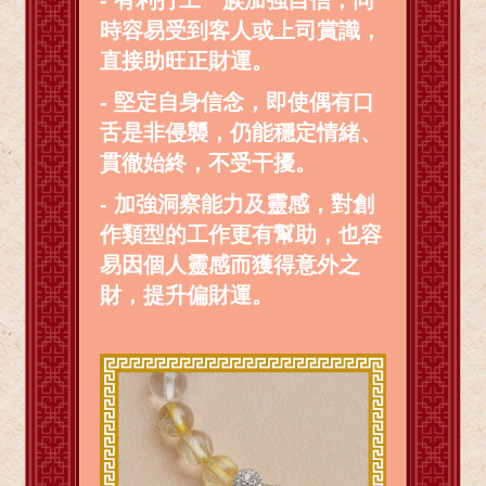
時容易受到客人或上司賞識，
直接助旺正財運。
- 堅定自身信念，即使偶有口
舌是非侵襲，仍能穩定情緒、
貫徹始終，不受干擾。
- 加強洞察能力及靈感，對創
作類型的工作更有幫助，也容
易因個人靈感而獲得意外之
財，提升偏財運。