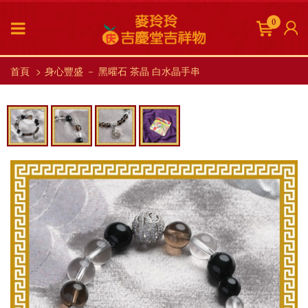
0
首頁
身心豐盛 － 黑曜石 茶晶 白水晶手串