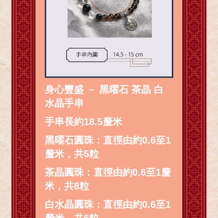
身心豐盛 － 黑曜石 茶晶 白
水晶手串
手串長約18.5釐米
黑曜石圓珠：直徑由約0.6至1
釐米，共5粒
茶晶圓珠：直徑由約0.6至1釐
米，共8粒
白水晶圓珠：直徑由約0.6至1