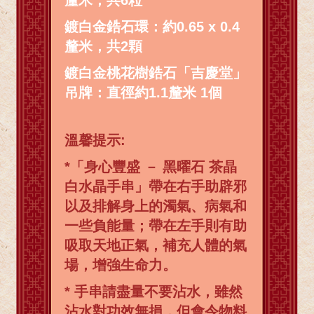
釐米，共6粒
鍍白金鋯石環：約0.65 x 0.4
釐米，共2顆
鍍白金桃花樹鋯石「吉慶堂」
吊牌：直徑約1.1釐米 1個
溫馨提示:
*「身心豐盛 － 黑曜石 茶晶
白水晶手串」帶在右手助辟邪
以及排解身上的濁氣、病氣和
一些負能量；帶在左手則有助
吸取天地正氣，補充人體的氣
場，增強生命力。
* 手串請盡量不要沾水，雖然
沾水對功效無損，但會令物料