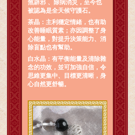
煞辟邪 、除病消災，至今也
被認為是全天候守護石。
茶晶：主利穩定情緒，也有助
改善睡眠質素；亦因調整了身
心能量，對提升決策能力、消
除盲點也有幫助。
白水晶：有平衡能量及清除雜
念的功效，並可加強自信，令
思維更集中、目標更清晰，身
心自然更舒暢。