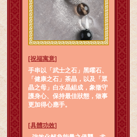
[祝福寓意]
手串以「武士之石」黑曜石、
「健康之石」茶晶，以及「眾
晶之母」白水晶組成，象徵守
護身心、保持最佳狀態，做事
更加得心應手。
[具體功效]
- 強效化解負能量之侵襲，尤