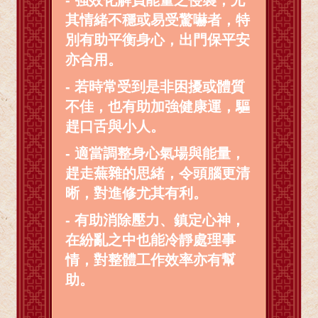
其情緒不穩或易受驚嚇者，特
別有助平衡身心，出門保平安
亦合用。
- 若時常受到是非困擾或體質
不佳，也有助加強健康運，驅
趕口舌與小人。
- 適當調整身心氣場與能量，
趕走蕪雜的思緒，令頭腦更清
晰，對進修尤其有利。
- 有助消除壓力、鎮定心神，
在紛亂之中也能冷靜處理事
情，對整體工作效率亦有幫
助。