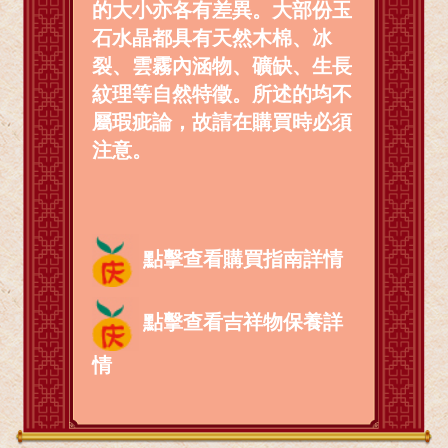
的大小亦各有差異。大部份玉
石水晶都具有天然木棉、冰
裂、雲霧內涵物、礦缺、生長
紋理等自然特徵。所述的均不
屬瑕疵論，故請在購買時必須
注意。
點擊查看購買指南詳情
點擊查看吉祥物保養詳
情