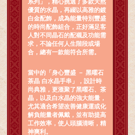
系列」，精心挑選了多款天然
優質的水晶，再綴以高雅的鍍
白金配飾，成為能量特別豐盛
的時尚配飾組合，正好滿足客
人對不同晶石的配襯及功能需
求，不論任何人生階段或場
合，總有一款能符合所需。
當中的「身心豐盛 － 黑曜石
茶晶 白水晶手串」，設計時
尚典雅，更滙聚了黑曜石、茶
晶，以及白水晶的強大能量，
尤其適合希望改善健康運或化
解負能量者佩戴，並有助提高
工作效率，使人頭腦清晰，精
神爽利。