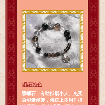
[晶石特色]
黑曜石：有助抵禦小人、免受
負能量侵襲，傳統上多用作擋