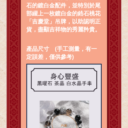
石的鍍白金配件，並特別於尾
部綴上一枚鍍白金的鋯石桃花
「吉慶堂」吊牌，以助認明正
貨，盡顯吉祥物的秀麗矜貴。
產品尺寸 (手工測量，有一
定誤差，僅供參考)