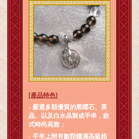
[產品特色]
- 嚴選多顆優質的黑曜石、茶
晶、以及白水晶製成手串，款
式時尚高雅；
- 手串上附有數顆鑲滿高級鋯