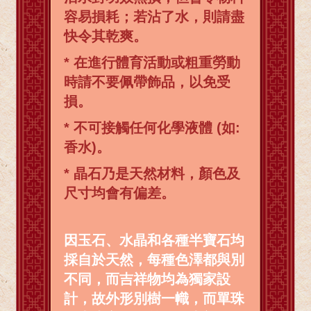
容易損耗；若沾了水，則請盡
快令其乾爽。
* 在進行體育活動或粗重勞動
時請不要佩帶飾品，以免受
損。
* 不可接觸任何化學液體 (如:
香水)。
* 晶石乃是天然材料，顏色及
尺寸均會有偏差。
因玉石、水晶和各種半寶石均
採自於天然，每種色澤都與別
不同，而吉祥物均為獨家設
計，故外形別樹一幟，而單珠