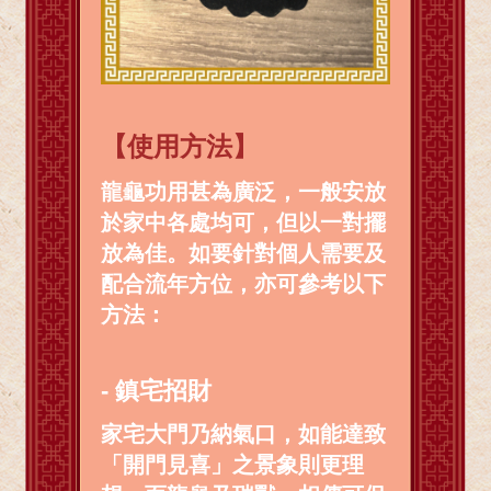
【使用方法】
龍龜功用甚為廣泛，一般安放
於家中各處均可，但以一對擺
放為佳。如要針對個人需要及
配合流年方位，亦可參考以下
方法：
- 鎮宅招財
家宅大門乃納氣口，如能達致
「開門見喜」之景象則更理