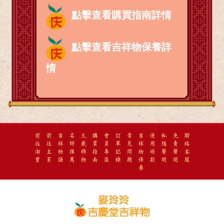
點擊查看購買指南詳情
點擊查看吉祥物保養詳
情
前
前
吉
名
太
購
會
訂
常
吉
使
私
免
聯
往
往
祥
師
歲
買
員
單
見
祥
用
隱
責
絡
淘
主
物
推
飾
指
專
記
問
物
條
聲
聲
客
寶
頁
語
薦
物
南
區
錄
題
保
款
明
明
服
養