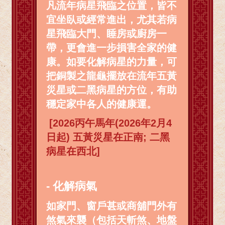
凡流年病星飛臨之位置，皆不
宜坐臥或經常進出，尤其若病
星飛臨大門、睡房或廚房一
帶，更會進一步損害全家的健
康。如要化解病星的力量，可
把銅製之龍龜擺放在流年五黃
災星或二黑病星的方位，有助
穩定家中各人的健康運。
[2026丙午馬年(2026年2月4
日起) 五黃災星在正南; 二黑
病星在西北]
- 化解病氣
如家門、窗戶甚或商舖門外有
煞氣來襲（包括天斬煞、地盤