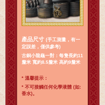
產品尺寸
(手工測量，有一
定誤差，僅供參考)
古銅小龍龜一對：每隻長約11
釐米 寬約8.5釐米 高約9釐米
*
溫馨提示：
* 不可接觸任何化學液體 (如:
香水)。