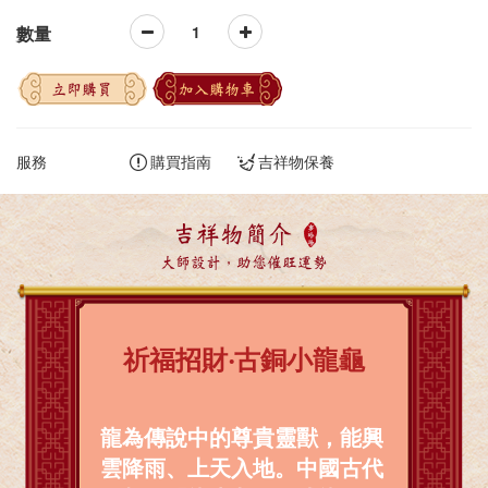
數量
立即購買
加入購物車
服務
購買指南
吉祥物保養
吉祥物簡介
大師設計，助您催旺運勢
祈福招財‧古銅小龍龜
龍為傳說中的尊貴靈獸，能興
雲降雨、上天入地。中國古代