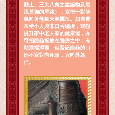
動土、三尖八角之建築物及氣
流甚強的馬路），宜把一對龍
龜向著煞氣來源擺放。如自覺
常受小人與非口舌纏擾，或想
提升家中老人家的健康運，亦
可把龍龜擺放在睡房之中，有
助添福添壽，但緊記龍龜的口
部不宜對向床頭，宜向外為
佳。