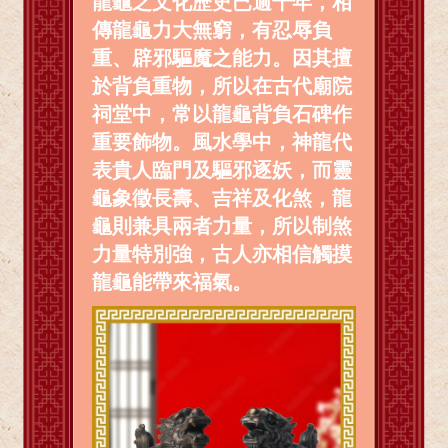
龍龜之文化歷史已逾千年，相
傳龍龜力大無窮，有忍辱負
重、辟邪驅魔之能力。因其擅
於背負重物，所以在古代廟院
祠堂中，常以龍龜背負石碑作
重要飾物。風水學中，神龍代
表貴人臨門及驅邪逐妖，而靈
龜象徵長壽、吉祥及化煞，龍
龜則兼具兩者力量，所以制煞
力量特別強，古人亦相信觸摸
龍龜能帶來福氣。