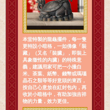
本堂特製的龍龜擺件，每一隻
更特設小暗格，一如佛像「裝
藏」（又名「裝臟」，即裝上
具象徵性的內臟）的特殊意
義，建議用家可把一小撮白
米、茶葉、紙幣、錢幣或瑪瑙
晶石之類等等好意頭的東西，
按自己心意放在紅封包內，再
收於小暗格中，有助加強吉祥
物的力量，效力更佳。