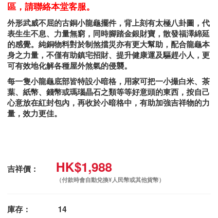
區，請聯絡本堂客服。
外形武威不屈的古銅小龍龜擺件，背上刻有太極八卦圖，代
表生生不息、力量無窮，同時腳踏金銀財寶，散發福澤綿延
的感覺。純銅物料對於制煞擋災亦有更大幫助，配合龍龜本
身之力量，不僅有助鎮宅招財、提升健康運及驅趕小人，更
可有效地化解各種屋外煞氣的侵襲。
每一隻小龍龜底部皆特設小暗格，用家可把一小撮白米、茶
葉、紙幣、錢幣或瑪瑙晶石之類等等好意頭的東西，按自己
心意放在紅封包內，再收於小暗格中，有助加強吉祥物的力
量，效力更佳。
HK$1,988
吉祥價：
（付款時會自動兌換¥人民幣或其他貨幣）
庫存：
14