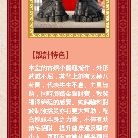
【設計特色】
本堂的古銅小龍龜擺件，外形
武威不屈，其背上刻有太極八
卦圖，代表生生不息、力量無
窮，同時腳踏金銀財寶，散發
福澤綿延的感覺。純銅物料對
於制煞擋災亦有更大幫助，配
合龍龜本身之力量，不僅有助
鎮宅招財、提升健康運及驅趕
小人，更可有效地化解各種屋