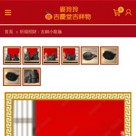
0
首頁
祈福招財 - 古銅小龍龜