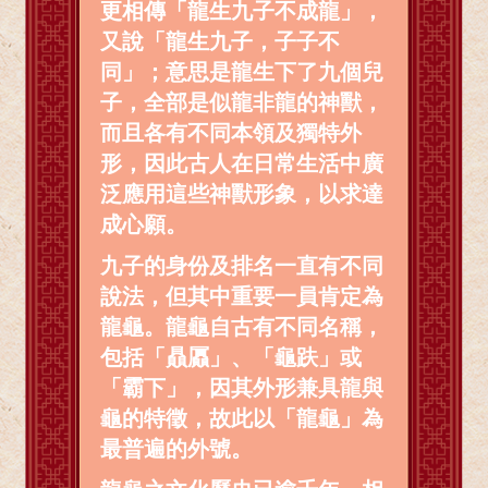
更相傳「龍生九子不成龍」，
又說「龍生九子，子子不
同」；意思是龍生下了九個兒
子，全部是似龍非龍的神獸，
而且各有不同本領及獨特外
形，因此古人在日常生活中廣
泛應用這些神獸形象，以求達
成心願。
九子的身份及排名一直有不同
說法，但其中重要一員肯定為
龍龜。龍龜自古有不同名稱，
包括「贔屭」、「龜趺」或
「霸下」，因其外形兼具龍與
龜的特徵，故此以「龍龜」為
最普遍的外號。