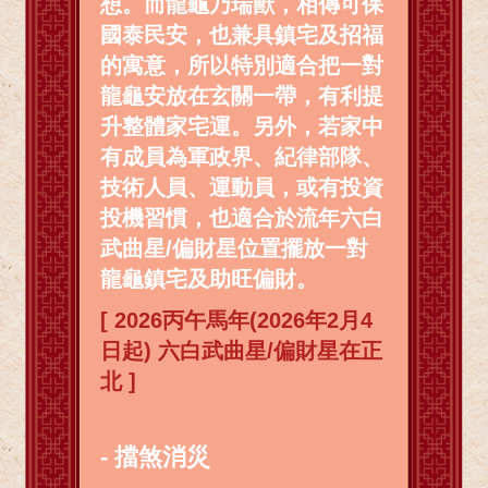
想。而龍龜乃瑞獸，相傳可保
國泰民安，也兼具鎮宅及招福
的寓意，所以特別適合把一對
龍龜安放在玄關一帶，有利提
升整體家宅運。另外，若家中
有成員為軍政界、紀律部隊、
技術人員、運動員，或有投資
投機習慣，也適合於流年六白
武曲星/偏財星位置擺放一對
龍龜鎮宅及助旺偏財。
[ 2026丙午馬年(2026年2月4
日起) 六白武曲星/偏財星在正
北 ]
- 擋煞消災