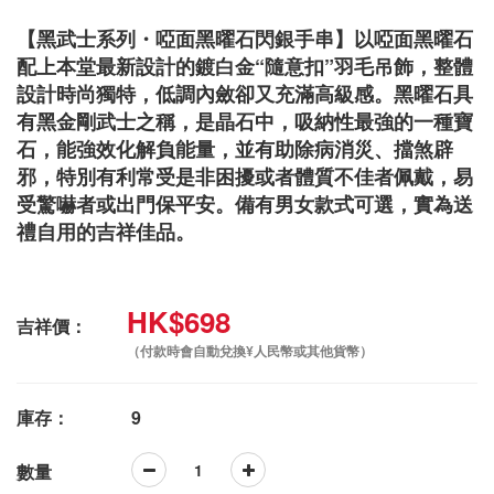
【黑武士系列・啞面黑曜石閃銀手串】以啞面黑曜石
配上本堂最新設計的鍍白金“隨意扣”羽毛吊飾，整體
設計時尚獨特，低調內斂卻又充滿高級感。黑曜石具
有黑金剛武士之稱，是晶石中，吸納性最強的一種寶
石，能強效化解負能量，並有助除病消災、擋煞辟
邪，特別有利常受是非困擾或者體質不佳者佩戴，易
受驚嚇者或出門保平安。備有男女款式可選，實為送
禮自用的吉祥佳品。
HK$698
吉祥價：
（付款時會自動兌換¥人民幣或其他貨幣）
庫存：
9
數量